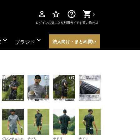
perm_identity
star_border
help_outline
0
ログイン
お気に入り
利用ガイド
お買い物カゴ
expand_more
expand_more
ズ
ブランド
法人向け・まとめ買い
グレンチェック
チドリ
チドリ
チドリ