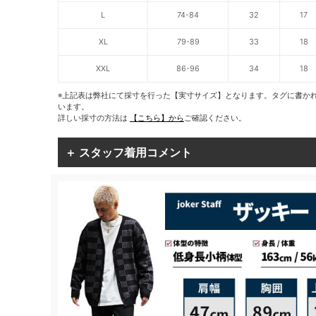
L
74-84
32
17
XL
79-89
33
18
XXL
86-96
34
18
※上記表は弊社にて採寸を行った【実寸サイズ】となります。タグに書か
います。
詳しい採寸の方法は
【こちら】から
ご確認ください。
＋ スタッフ着用コメント