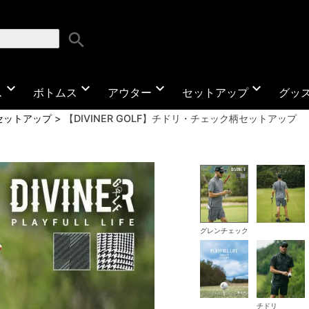
search
expand_more
expand_more
expand_more
expand_more
ス
ボトムス
アウター
セットアップ
グッ
セットアップ
【DIVINER GOLF】チドリ・チェック柄セットアップ
グレンチェック
チドリ