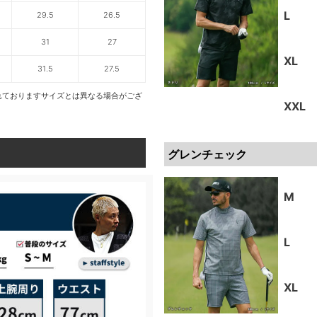
L
29.5
26.5
31
27
XL
31.5
27.5
れておりますサイズとは異なる場合がござ
XXL
グレンチェック
M
L
XL