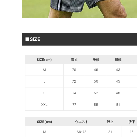
■SIZE
SIZE(cm)
着丈
身幅
肩幅
M
70
49
43
L
72
50
45
XL
74
52
48
XXL
77
55
51
SIZE(cm)
ウエスト
股上
股下
M
68-78
31
16