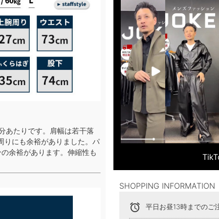
本分あたりです。肩幅は若干落
周りにも余裕がありました。パ
分の余裕があります。伸縮性も
Ti
SHOPPING INFORMATION
alarm
平日お昼13時までのご