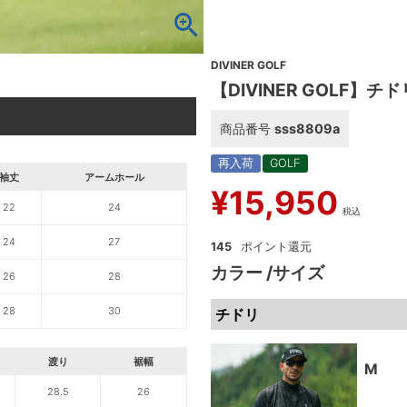
DIVINER GOLF
【DIVINER GOLF
商品番号
sss8809a
再入荷
GOLF
袖丈
アームホール
¥
15,950
22
24
税込
24
27
145
カラー
サイズ
26
28
28
30
チドリ
渡り
裾幅
M
28.5
26