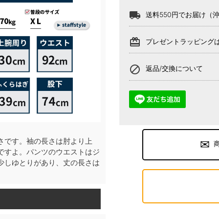
local_shipping
送料550円でお届け（
card_giftcard
プレゼントラッピング
block
返品/交換について
さです。袖の長さは肘より上
ですよ。パンツのウエストはジ
少しゆとりがあり、丈の長さは