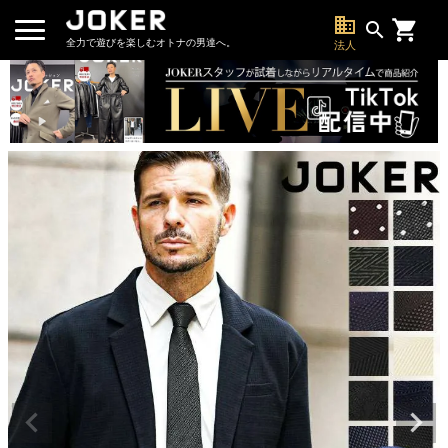
business
search
全力で遊びを楽しむオトナの男達へ。
法人