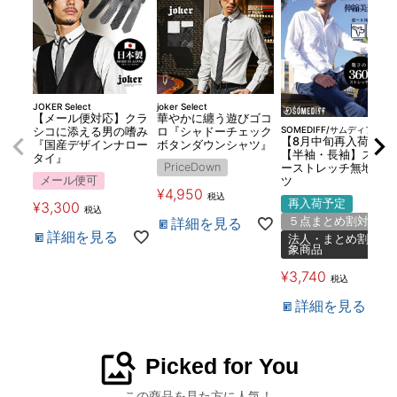
JOKER Select
joker Select
【メール便対応】クラ
華やかに纏う遊びゴコ
SOMEDIFF/サムディフ
シコに添える男の嗜み
ロ『シャドーチェック
【8月中旬再入荷】
『国産デザインナロー
ボタンダウンシャツ』
【半袖・長袖】スーパ
タイ』
PriceDown
ーストレッチ無地シャ
メール便可
ツ
¥
4,950
税込
再入荷予定
¥
3,300
税込
詳細を見る
５点まとめ割対象
詳細を見る
法人・まとめ割対
象商品
¥
3,740
税込
詳細を見る
image_search
Picked for You
この商品を見た方に人気！