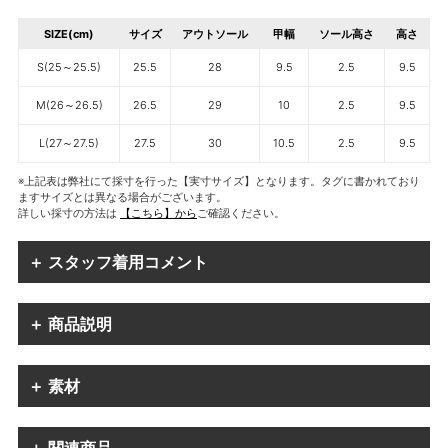
SIZE(cm)
サイズ
アウトソール
甲幅
ソール高さ
高さ
S(25～25.5)
25.5
28
9.5
2.5
9.5
M(26～26.5)
26.5
29
10
2.5
9.5
L(27～27.5)
27.5
30
10.5
2.5
9.5
※上記表は弊社にて採寸を行った【実寸サイズ】となります。タグに書かれており
ますサイズとは異なる場合がございます。
詳しい採寸の方法は
【こちら】から
ご確認ください。
＋ スタッフ着用コメント
＋ 商品説明
＋ 素材