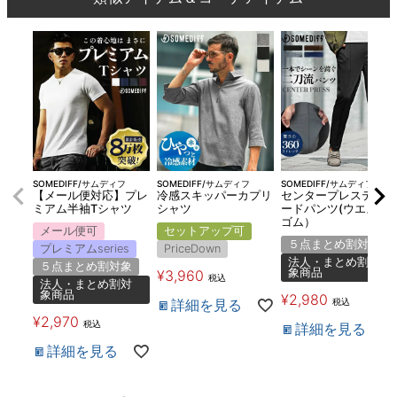
SOMEDIFF/サムディフ
SOMEDIFF/サムディフ
SOMEDIFF/サムディフ
【メール便対応】プレ
冷感スキッパーカプリ
センタープレステーパ
ミアム半袖Tシャツ
シャツ
ードパンツ(ウエスト
ゴム）
メール便可
セットアップ可
５点まとめ割対象
プレミアムseries
PriceDown
法人・まとめ割対
５点まとめ割対象
象商品
¥
3,960
税込
法人・まとめ割対
象商品
¥
2,980
詳細を見る
税込
¥
2,970
税込
詳細を見る
詳細を見る