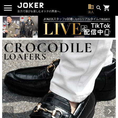
business
search
全力で遊びを楽しむオトナの男達へ。
法人