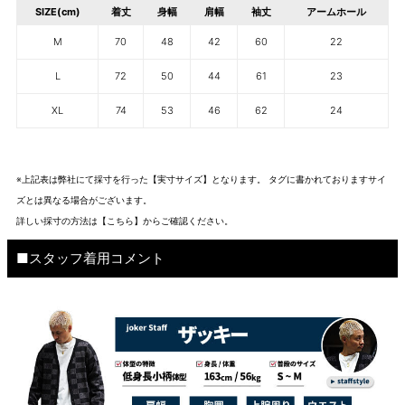
SIZE(cm)
着丈
身幅
肩幅
袖丈
アームホール
M
70
48
42
60
22
L
72
50
44
61
23
XL
74
53
46
62
24
※上記表は弊社にて採寸を行った【実寸サイズ】となります。 タグに書かれておりますサイ
ズとは異なる場合がございます。
詳しい採寸の方法は
【こちら】から
ご確認ください。
■スタッフ着用コメント