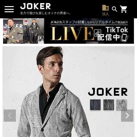
business
search
全力で遊びを楽しむオトナの男達へ。
法人