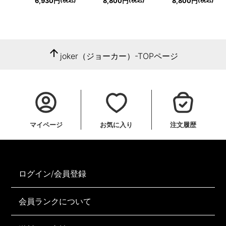
6,930円
8,800円
8,800円
arrow_upward
joker（ジョーカー）-TOPページ
マイページ
お気に入り
注文履歴
ログイン/会員登録
会員ランクについて