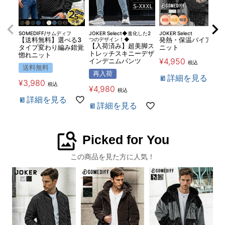
SOMEDIFF/サムディフ
JOKER Select◆進化した2
JOKER Select
【送料無料】選べる3
つのデザイン！◆
発熱・保温バイアス柄
【入荷済み】超美脚ス
タイプ変わり編み錯覚
ニット
トレッチスキニーデザ
惚れニット
¥
4,950
インデニムパンツ
税込
送料無料
再入荷
詳細を見る
¥
3,980
税込
¥
4,980
税込
詳細を見る
詳細を見る
image_search
Picked for You
この商品を見た方に人気！