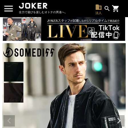
business
search
全力で遊びを楽しむオトナの男達へ。
法人