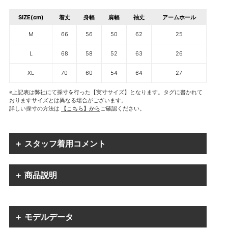
SIZE(cm)
着丈
身幅
肩幅
袖丈
アームホール
M
66
56
50
62
25
L
68
58
52
63
26
XL
70
60
54
64
27
※上記表は弊社にて採寸を行った【実寸サイズ】となります。タグに書かれて
おりますサイズとは異なる場合がございます。
詳しい採寸の方法は
【こちら】から
ご確認ください。
＋ スタッフ着用コメント
＋ 商品説明
＋ モデルデータ