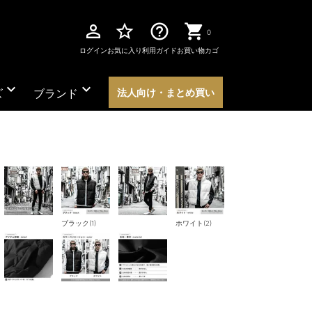
perm_identity
star_border
help_outline
0
ログイン
お気に入り
利用ガイド
お買い物カゴ
expand_more
expand_more
ズ
ブランド
法人向け・まとめ買い
ブラック(1)
ホワイト(2)