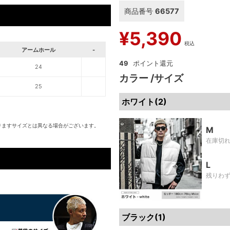
商品番号
66577
¥
5,390
税込
アームホール
-
49
24
カラー
サイズ
25
ホワイト(2)
りますサイズとは異なる場合がございます。
M
在庫切
L
残りわ
ブラック(1)