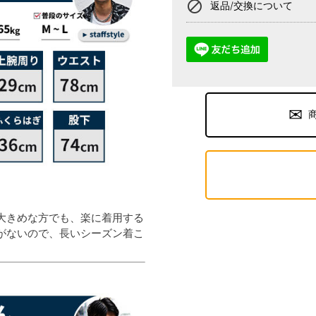
block
返品/交換について
大きめな方でも、楽に着用する
がないので、長いシーズン着こ