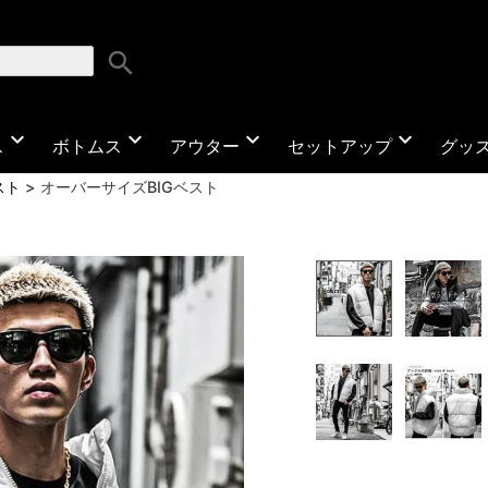
search
expand_more
expand_more
expand_more
expand_more
ス
ボトムス
アウター
セットアップ
グッ
スト
オーバーサイズBIGベスト