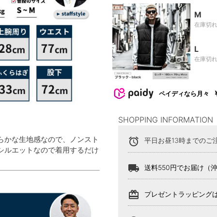
M
在庫切
L
在庫切
ペイディなら月々
SHOPPING INFORMATION
らかな生地感なので、ノンスト
alarm
平日お昼13時までのご
シルエットなので着用するだけ
local_shipping
送料550円でお届け（
card_giftcard
プレゼントラッピング