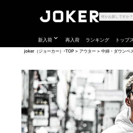
expand_more
新入荷
再入荷
ランキング
トップ
joker（ジョーカー）-TOP
アウター
中綿・ダウンベ