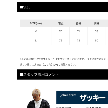
■SIZE
SIZE(cm)
着丈
身幅
肩幅
M
70
71
58
L
72
73
60
※上記表は弊社にて採寸を行った【実寸サイズ】となります。 タグに書かれてお
詳しい採寸の方法は
【こちら】から
ご確認ください。
■スタッフ着用コメント