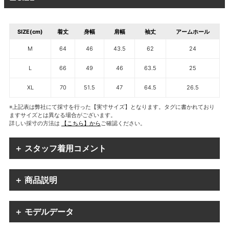
SIZE(cm)
着丈
身幅
肩幅
袖丈
アームホール
M
64
46
43.5
62
24
L
66
49
46
63.5
25
XL
70
51.5
47
64.5
26.5
※上記表は弊社にて採寸を行った【実寸サイズ】となります。タグに書かれており
ますサイズとは異なる場合がございます。
詳しい採寸の方法は
【こちら】から
ご確認ください。
＋ スタッフ着用コメント
＋ 商品説明
＋ モデルデータ