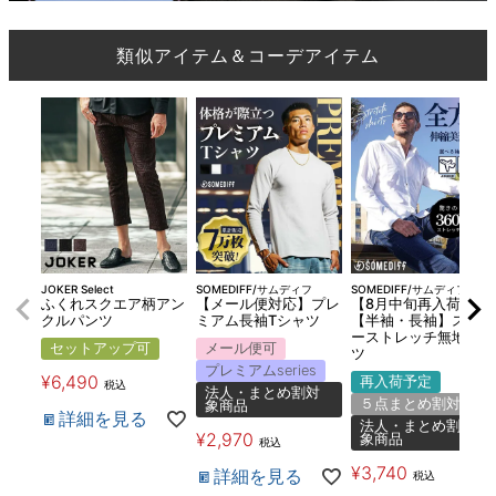
類似アイテム＆コーデアイテム
JOKER Select
SOMEDIFF/サムディフ
SOMEDIFF/サムディフ
ふくれスクエア柄アン
【メール便対応】プレ
【8月中旬再入荷】
クルパンツ
ミアム長袖Tシャツ
【半袖・長袖】スーパ
ーストレッチ無地シャ
セットアップ可
メール便可
ツ
プレミアムseries
¥
6,490
再入荷予定
税込
法人・まとめ割対
５点まとめ割対象
象商品
詳細を見る
法人・まとめ割対
¥
2,970
象商品
税込
¥
3,740
詳細を見る
税込