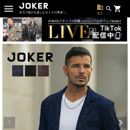
business
search
全力で遊びを楽しむオトナの男達へ。
法人