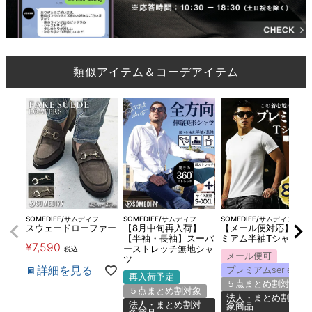
類似アイテム＆コーデアイテム
SOMEDIFF/サムディフ
SOMEDIFF/サムディフ
SOMEDIFF/サムディフ
スウェードローファー
【8月中旬再入荷】
【メール便対応】プレ
【半袖・長袖】スーパ
ミアム半袖Tシャツ
¥
7,590
ーストレッチ無地シャ
税込
メール便可
ツ
詳細を見る
プレミアムseries
再入荷予定
５点まとめ割対象
５点まとめ割対象
法人・まとめ割対
法人・まとめ割対
象商品