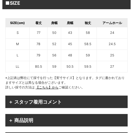
■SIZE
SIZE(cm)
着丈
身幅
肩幅
袖丈
アームホール
S
77
50
43
58
24
M
78
52
45
58.5
24.5
L
79
56
48
59
25
LL
80.5
59
50.5
59.5
27
※上記表は弊社にて採寸を行った【実寸サイズ】となります。タグに書かれており
ますサイズとは異なる場合がございます。
詳しい採寸の方法は
【こちら】から
ご確認ください。
＋ スタッフ着用コメント
＋ 商品説明