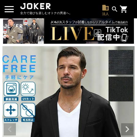
business
search
全力で遊びを楽しむオトナの男達へ。
法人