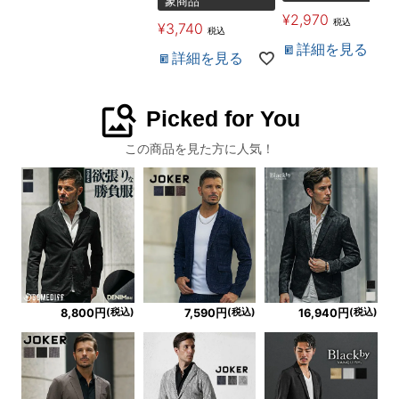
象商品
¥
2,970
税込
¥
3,740
税込
詳細を見る
詳細を見る
image_search
Picked for You
この商品を見た方に人気！
(税込)
(税込)
(税込)
8,800円
7,590円
16,940円