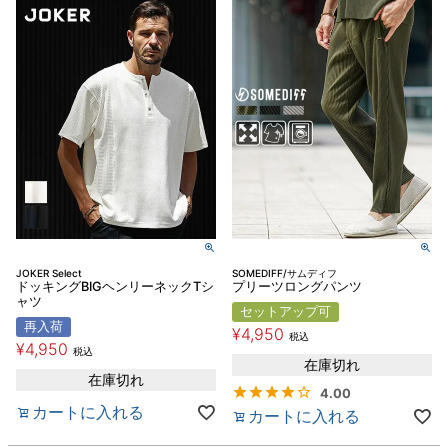
JOKER Select
SOMEDIFF/サムディフ
ドッキングBIGヘンリーネックTシ
プリーツロングパンツ
ャツ
セットアップ可
再入荷
¥
4,950
税込
¥
4,950
税込
在庫切れ
在庫切れ
4.00
カートに入れる
カートに入れる