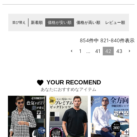
並び替え
新着順
価格が安い順
価格が高い順
レビュー順
854
件中
821
-
840
件表示
1
…
41
42
43
YOUR RECOMEND
favorite
あなたにおすすめなアイテム