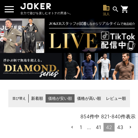
business
search
全力で遊びを楽しむオトナの男達へ。
法人
並び替え
新着順
価格が安い順
価格が高い順
レビュー順
854
件中
821
-
840
件表示
1
…
41
42
43