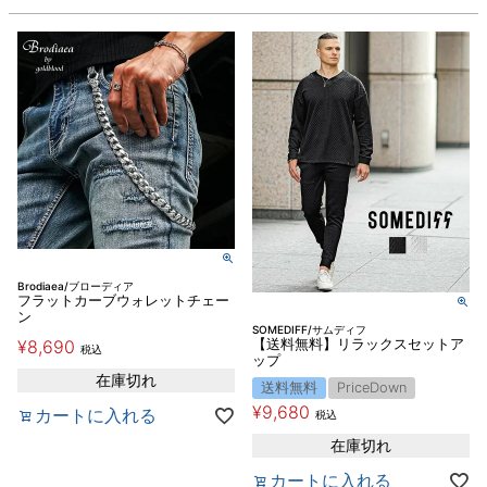
Brodiaea/ブローディア
フラットカーブウォレットチェー
ン
SOMEDIFF/サムディフ
¥
8,690
【送料無料】リラックスセットア
税込
ップ
在庫切れ
送料無料
PriceDown
¥
9,680
カートに入れる
税込
在庫切れ
カートに入れる