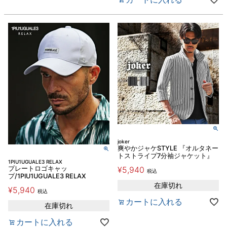
joker
爽やかジャケSTYLE 『オルタネー
トストライプ7分袖ジャケット』
1PIU1UGUALE3 RELAX
プレートロゴキャッ
¥
5,940
税込
プ/1PIU1UGUALE3 RELAX
在庫切れ
¥
5,940
税込
カートに入れる
在庫切れ
カートに入れる