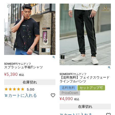
SOMEDIFF/サムディフ
スプラッシュ半袖Tシャツ
¥
5,390
SOMEDIFF/サムディフ
税込
【送料無料】フェイクスウェード
ラインフルパンツ
在庫切れ
送料無料
セットアップ可
5.00
PriceDown
カートに入れる
¥
4,990
税込
在庫切れ
カートに入れる