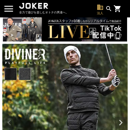
business
search
全力で遊びを楽しむオトナの男達へ。
法人