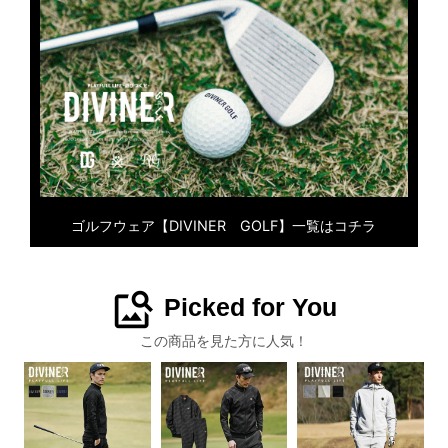
ゴルフウェア【DIVINER GOLF】一覧はコチラ
image_search
Picked for You
この商品を見た方に人気！