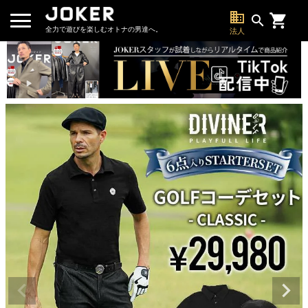
business
search
全力で遊びを楽しむオトナの男達へ。
法人