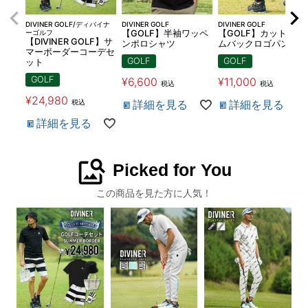
DIVINER GOLF/ディバイナ
DIVINER GOLF
DIVINER GOLF
ーゴルフ
【GOLF】半袖ワッペ
【GOLF】カットデニ
【DIVINER GOLF】サ
ンポロシャツ
ムバックロゴパンツ
マーボーダーコーデセ
GOLF
GOLF
ット
GOLF
¥
6,600
¥
11,000
税込
税込
¥
24,980
税込
詳細を見る
詳細を見る
詳細を見る
image_search
Picked for You
この商品を見た方に人気！