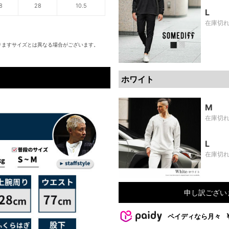
8
28
10.5
L
在庫切
りますサイズとは異なる場合がございます。
ホワイト
M
在庫切
L
在庫切
申し訳ござい
ペイディなら月々