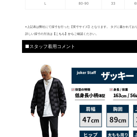
L
80-90
33
6
※上記表は弊社にて採寸を行った【実寸サイズ】となります。 タグに書かれてお
詳しい採寸の方法は
【こちら】から
ご確認ください。
■スタッフ着用コメント