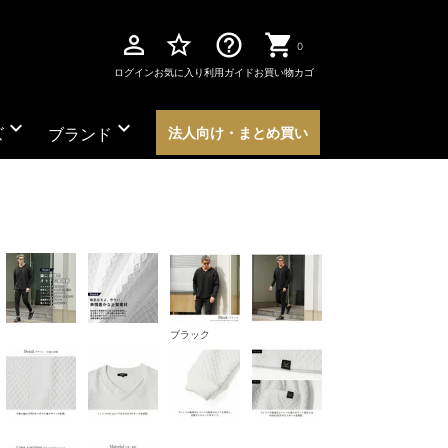
perm_identity
star_border
help_outline
0
ログイン
お気に入り
利用ガイド
お買い物カゴ
expand_more
expand_more
ズ
ブランド
法人向け・まとめ買い
ブラック