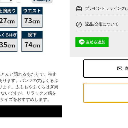
card_giftcard
プレゼントラッピング
block
返品/交換について
ほとんど隠れるあたりで、袖丈
あります。パンツの丈はくるぶ
ります。太ももやふくらはぎ周
題ないですが、リラックス感を
Mサイズをおすすめします。