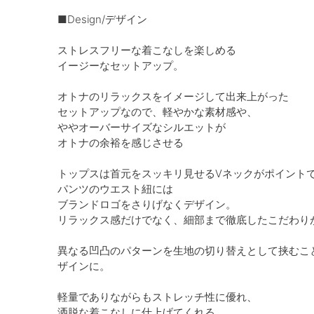
■Design/デザイン
ストレスフリーな着こなしを楽しめる
イージーなセットアップ。
オトナのリラックスをイメージして出来上がった
セットアップなので、軽やかな素材感や、
ややオーバーサイズなシルエットが
オトナの余裕を感じさせる
トップスは首元をスッキリ見せるVネックがポイント
パンツのウエスト紐には
ブランドロゴをさりげなくデザイン。
リラックス感だけでなく、細部まで徹底したこだわり
異なる凹凸のパターンを生地の切り替えとして挟むこ
ザインに。
軽量でありながらもストレッチ性に優れ、
洒脱な着こなしに仕上げてくれる。