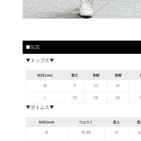
■SIZE
▼トップス▼
SIZE(cm)
着丈
身幅
肩幅
M
71
53
61
L
72
56
62
▼ボトムス▼
SIZE(cm)
ウエスト
股上
股
M
76-86
31
6