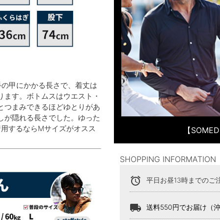
手の甲にかかる長さで、着丈は
ります。ボトムスはウエスト・
とつまみできるほどゆとりがあ
しが隠れる長さでした。ゆった
着用するならMサイズがオスス
【SOME
SHOPPING INFORMATION
alarm
平日お昼13時までのご
local_shipping
送料550円でお届け（