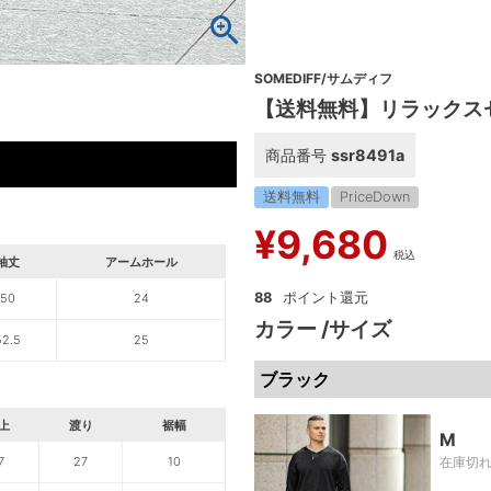
SOMEDIFF/サムディフ
【送料無料】リラックス
商品番号
ssr8491a
送料無料
PriceDown
¥
9,680
税込
袖丈
アームホール
88
50
24
カラー
サイズ
52.5
25
ブラック
上
渡り
裾幅
M
在庫切
7
27
10