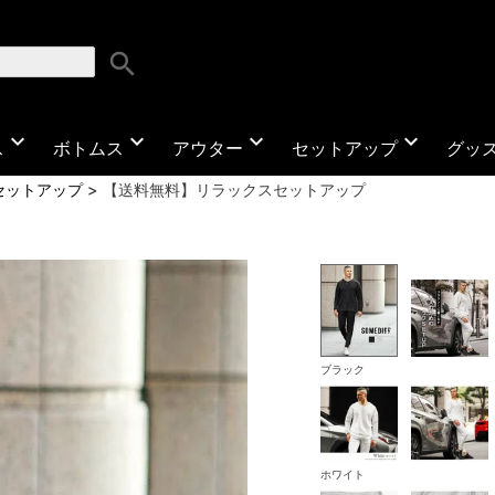
search
expand_more
expand_more
expand_more
expand_more
ス
ボトムス
アウター
セットアップ
グッ
セットアップ
【送料無料】リラックスセットアップ
ブラック
ホワイト