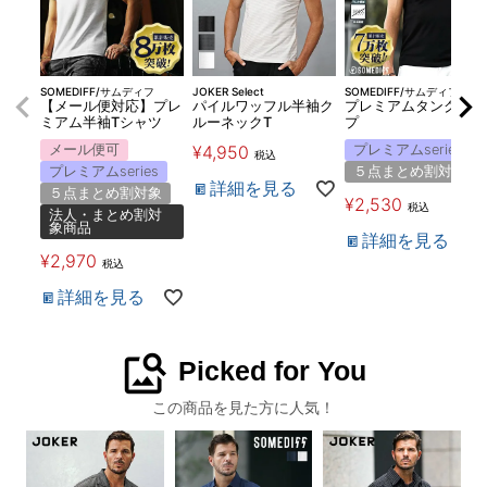
SOMEDIFF/サムディフ
JOKER Select
SOMEDIFF/サムディフ
【メール便対応】プレ
パイルワッフル半袖ク
プレミアムタンクトッ
ミアム半袖Tシャツ
ルーネックT
プ
メール便可
¥
4,950
プレミアムseries
税込
プレミアムseries
５点まとめ割対象
詳細を見る
５点まとめ割対象
¥
2,530
税込
法人・まとめ割対
象商品
詳細を見る
¥
2,970
税込
詳細を見る
image_search
Picked for You
この商品を見た方に人気！