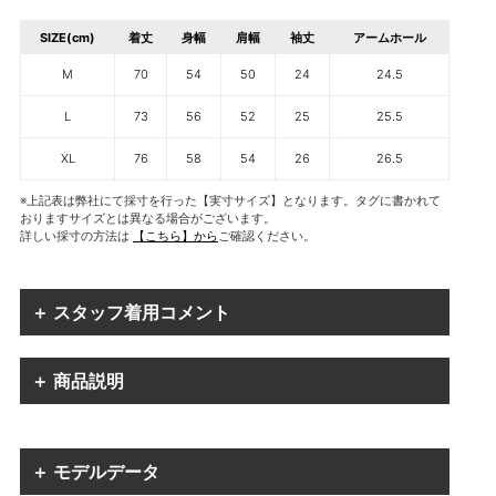
SIZE(cm)
着丈
身幅
肩幅
袖丈
アームホール
M
70
54
50
24
24.5
L
73
56
52
25
25.5
XL
76
58
54
26
26.5
※上記表は弊社にて採寸を行った【実寸サイズ】となります。タグに書かれて
おりますサイズとは異なる場合がございます。
詳しい採寸の方法は
【こちら】から
ご確認ください。
＋ スタッフ着用コメント
＋ 商品説明
＋ モデルデータ