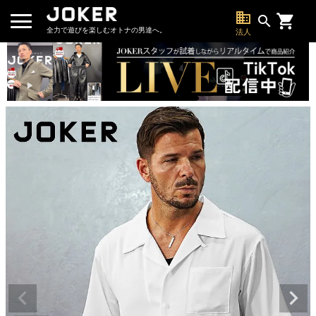
business
search
全力で遊びを楽しむオトナの男達へ。
法人