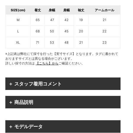
SIZE(cm)
着丈
身幅
肩幅
袖丈
アームホール
M
65
47
42
19
21
L
68
50
45
20
22
XL
71
53
48
21
23
※上記表は弊社にて採寸を行った【実寸サイズ】となります。タグに書かれて
おりますサイズとは異なる場合がございます。
詳しい採寸の方法は
【こちら】から
ご確認ください。
＋ スタッフ着用コメント
＋ 商品説明
＋ モデルデータ