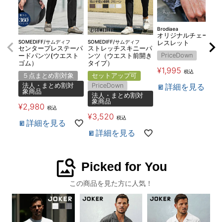
Brodiaea
オリジナルチェーンブ
SOMEDIFF/サムディフ
SOMEDIFF/サムディフ
レスレット
センタープレステーパ
ストレッチスキニーパ
PriceDown
ードパンツ(ウエスト
ンツ（ウエスト前開き
ゴム）
タイプ）
¥
1,995
税込
５点まとめ割対象
セットアップ可
詳細を見る
法人・まとめ割対
PriceDown
象商品
法人・まとめ割対
象商品
¥
2,980
税込
¥
3,520
税込
詳細を見る
詳細を見る
image_search
Picked for You
この商品を見た方に人気！