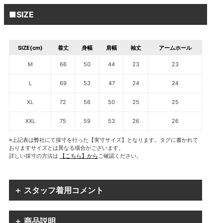
■SIZE
SIZE(cm)
着丈
身幅
肩幅
袖丈
アームホール
M
66
50
44
23
23
L
69
53
47
24
24
XL
72
56
50
25
25
XXL
75
59
53
26
26
※上記表は弊社にて採寸を行った【実寸サイズ】となります。タグに書かれて
おりますサイズとは異なる場合がございます。
詳しい採寸の方法は
【こちら】から
ご確認ください。
＋ スタッフ着用コメント
＋ 商品説明