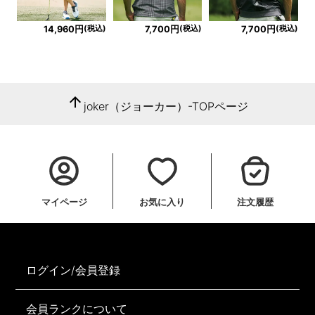
(税込)
(税込)
(税込)
14,960円
7,700円
7,700円
arrow_upward
joker（ジョーカー）-TOPページ
マイページ
お気に入り
注文履歴
ログイン/会員登録
会員ランクについて