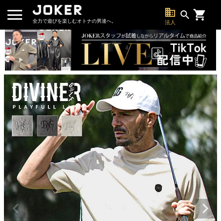
business
search
全力で遊びを楽しむオトナの男達へ。
法人