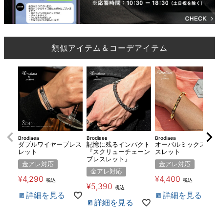
類似アイテム＆コーデアイテム
Brodiaea
Brodiaea
Brodiaea
ダブルワイヤーブレス
記憶に残るインパクト
オーバルミックスブレ
レット
『スクリューチェーン
スレット
ブレスレット』
金アレ対応
金アレ対応
金アレ対応
¥
4,290
¥
4,400
税込
税込
¥
5,390
税込
詳細を見る
詳細を見る
詳細を見る