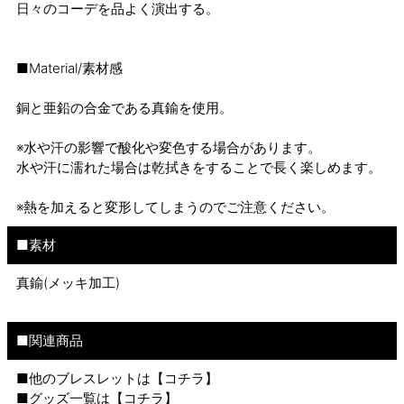
日々のコーデを品よく演出する。
■Material/素材感
銅と亜鉛の合金である真鍮を使用。
※水や汗の影響で酸化や変色する場合があります。
水や汗に濡れた場合は乾拭きをすることで長く楽しめます。
※熱を加えると変形してしまうのでご注意ください。
■素材
真鍮(メッキ加工)
■関連商品
■他のブレスレットは【
コチラ
】
■グッズ一覧は【
コチラ
】