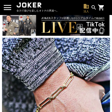
business
search
全力で遊びを楽しむオトナの男達へ。
法人