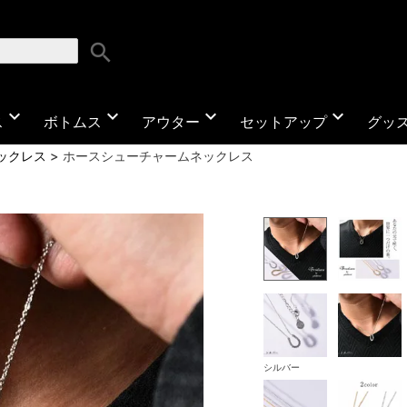
search
expand_more
expand_more
expand_more
expand_more
ス
ボトムス
アウター
セットアップ
グッ
ックレス
ホースシューチャームネックレス
シルバー