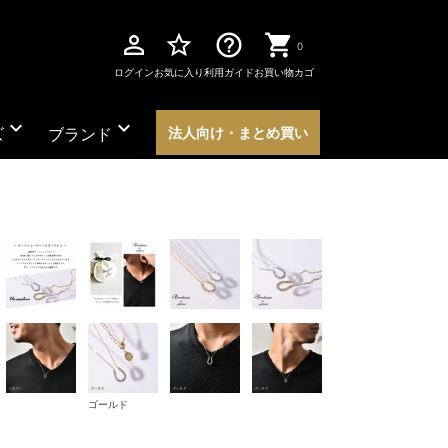
perm_identity
star_border
help_outline
0
ログイン
お気に入り
利用ガイド
お買い物カゴ
expand_more
expand_more
ズ
ブランド
法人向け・まとめ買い
ゴールド