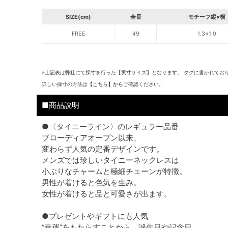
SIZE(cm)
全長
モチーフ縦×横
FREE
49
1.3×1.0
※上記表は弊社にて採寸を行った【実寸サイズ】となります。 タグに書かれてお
詳しい採寸の方法は
【こちら】から
ご確認ください。
■商品説明
●〈タイニーライン〉のレギュラー品番
ブローディアオープン以来、
変わらず人気の定番デザインです。
メンズでは珍しいタイニーネックレスは
小ぶりなチャームと極細チェーンが特徴。
男性が着けると色気を生み。
女性が着けると品と可愛さが出ます。
●プレゼントやギフトにも人気
“幸運”をもたらすことから、誕生日や記念日