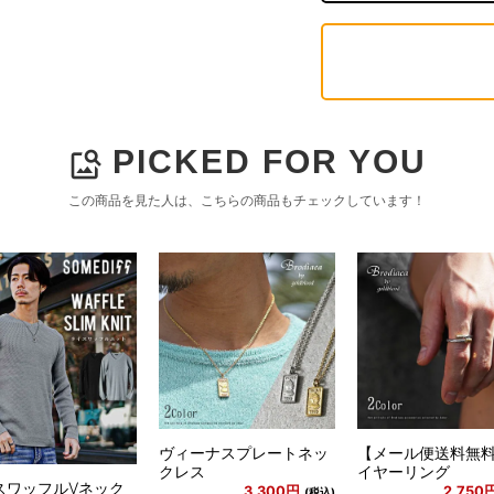
PICKED FOR YOU
image_search
この商品を見た人は、こちらの商品もチェックしています！
ヴィーナスプレートネッ
【メール便送料無
クレス
イヤーリング
スワッフルVネック
3,300円
2,750
(税込)