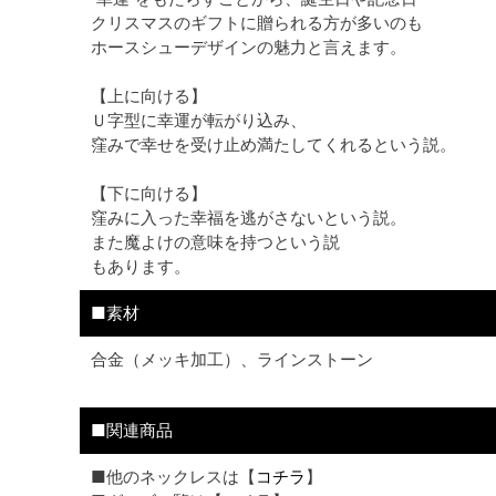
クリスマスのギフトに贈られる方が多いのも
ホースシューデザインの魅力と言えます。
【上に向ける】
Ｕ字型に幸運が転がり込み、
窪みで幸せを受け止め満たしてくれるという説。
【下に向ける】
窪みに入った幸福を逃がさないという説。
また魔よけの意味を持つという説
もあります。
■素材
合金（メッキ加工）、ラインストーン
■関連商品
■他のネックレスは【
コチラ
】