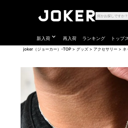
expand_more
新入荷
再入荷
ランキング
トップ
joker（ジョーカー）-TOP
グッズ
アクセサリー
ネ