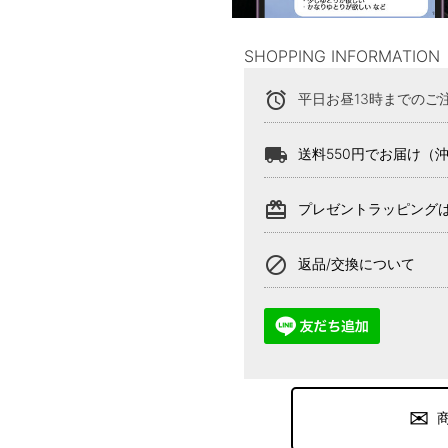
SHOPPING INFORMATION
alarm
平日お昼13時までのご
local_shipping
送料550円でお届け（
card_giftcard
プレゼントラッピング
block
返品/交換について