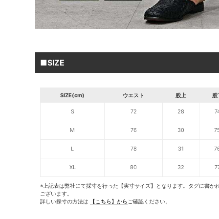
■SIZE
SIZE(cm)
ウエスト
股上
股
S
72
28
7
M
76
30
7
L
78
31
7
XL
80
32
7
※上記表は弊社にて採寸を行った【実寸サイズ】となります。タグに書か
ございます。
詳しい採寸の方法は
【こちら】から
ご確認ください。