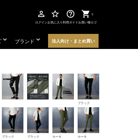
perm_identity
star_border
help_outline
0
ログイン
お気に入り
利用ガイド
お買い物カゴ
expand_more
expand_more
ズ
ブランド
法人向け・まとめ買い
ブラック
ブラック
ブラック
カーキ
カーキ