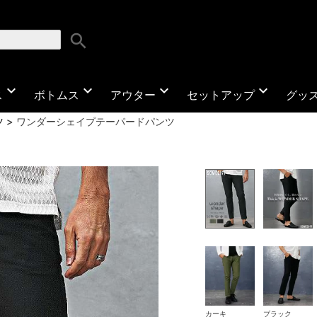
search
expand_more
expand_more
expand_more
expand_more
ス
ボトムス
アウター
セットアップ
グッ
ツ
ワンダーシェイプテーパードパンツ
カーキ
ブラック