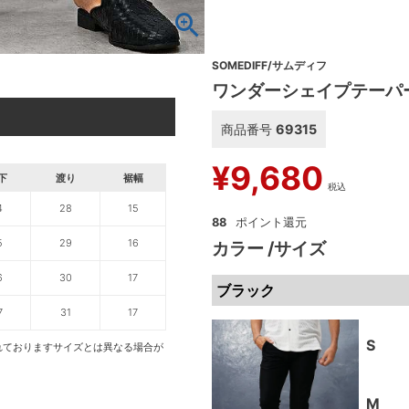
SOMEDIFF/サムディフ
ワンダーシェイプテーパ
商品番号
69315
¥
9,680
下
渡り
裾幅
税込
4
28
15
88
5
29
16
カラー
サイズ
6
30
17
ブラック
7
31
17
S
れておりますサイズとは異なる場合が
M