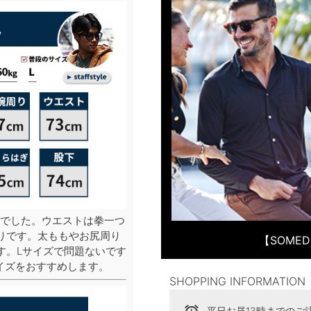
でした。ウエストは拳一つ
りです。太ももやお尻周り
【SOME
す。Lサイズで問題ないです
イズをおすすめします。
SHOPPING INFORMATION
平日お昼13時までのご