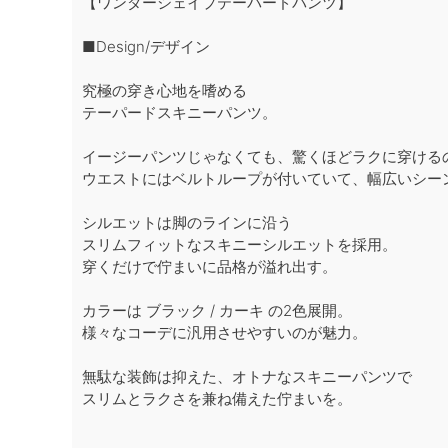
【ワンダーシェイプテーパードパンツ】
■Design/デザイン
究極の穿き心地を嗜める
テーパードスキニーパンツ。
イージーパンツじゃなくても、驚くほどラクに穿ける
ウエストにはベルトループが付いていて、幅広いシー
シルエットは脚のラインに沿う
スリムフィットなスキニーシルエットを採用。
穿くだけで佇まいに品格が溢れ出す。
カラーは ブラック / カーキ の2色展開。
様々なコーデに汎用させやすいのが魅力。
無駄な装飾は抑えた、オトナなスキニーパンツで
スリムとラクさを兼ね備えた佇まいを。