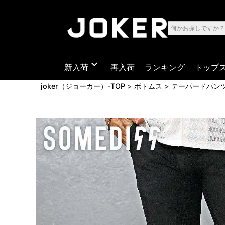
expand_more
新入荷
再入荷
ランキング
トップ
joker（ジョーカー）-TOP
ボトムス
テーパードパン