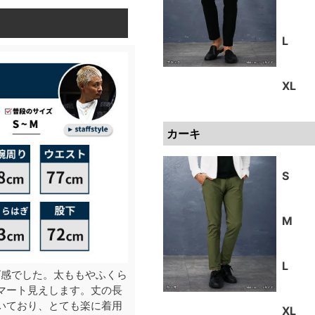
L
XL
カーキ
S
M
L
ズ感でした。太ももやふくら
マート見えします。丈の長
いており、とても楽に着用
XL