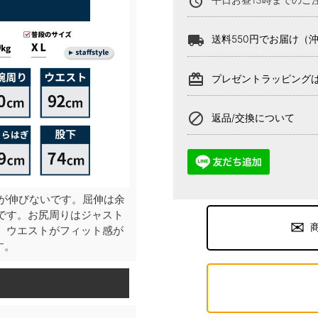
alarm
local_shipping
送料550円でお届け（
card_giftcard
プレゼントラッピング
block
返品/交換について
が伸びないです。屈伸は余
です。お尻周りはジャスト
、ウエストがフィット感が
す。