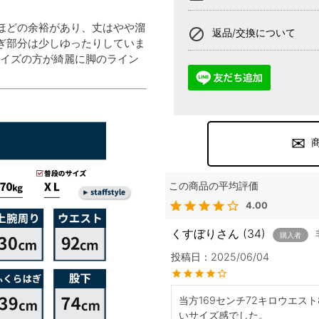
ほどの余裕があり、丈はやや溜
block
返品/交換について
ぎ部分は少しゆったりしていま
サイズの方が綺麗に脚のライン
4.00
くすぼり
34
購入者
投稿日
2025/06/04
当方169センチ72キロウエス
いサイズ感でした。
