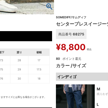
SOMEDIFF/サムディフ
センタープレスイージー
商品番号
68275
¥
8,800
税込
股下
渡り
裾幅
80
73
28
17
カラー
サイズ
75
29
17.5
インディゴ
76
30
18
M
残りわ
りますサイズとは異なる場合がございます。
L