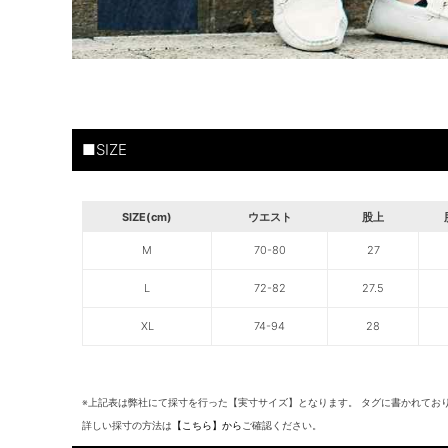
■SIZE
SIZE(cm)
ウエスト
股上
M
70-80
27
L
72-82
27.5
XL
74-94
28
※上記表は弊社にて採寸を行った【実寸サイズ】となります。 タグに書かれてお
詳しい採寸の方法は
【こちら】から
ご確認ください。