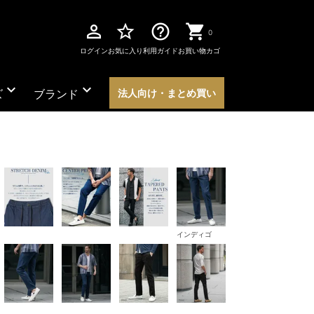
perm_identity
star_border
help_outline
0
ログイン
お気に入り
利用ガイド
お買い物カゴ
expand_more
expand_more
ズ
ブランド
法人向け・まとめ買い
インディゴ