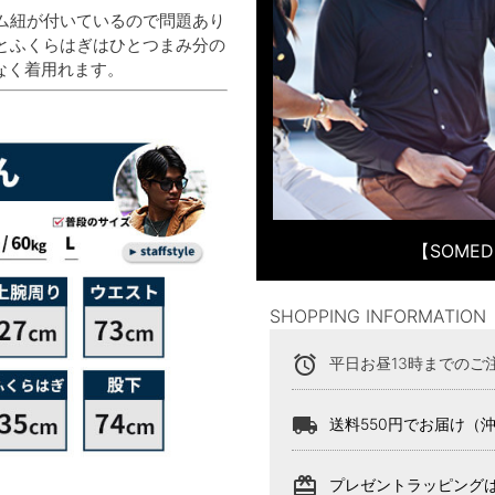
ム紐が付いているので問題あり
とふくらはぎはひとつまみ分の
なく着用れます。
【SOME
SHOPPING INFORMATION
alarm
平日お昼13時までのご
local_shipping
送料550円でお届け（
card_giftcard
プレゼントラッピング