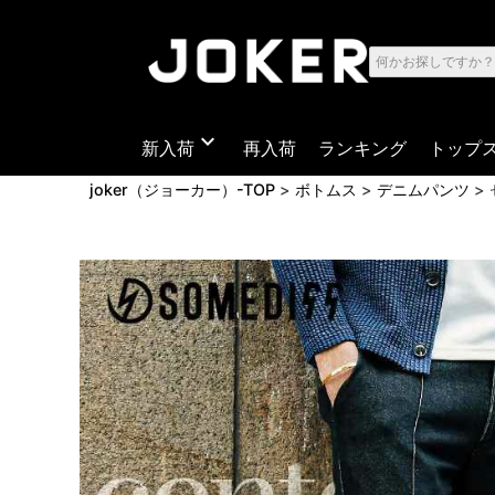
expand_more
新入荷
再入荷
ランキング
トップ
joker（ジョーカー）-TOP
ボトムス
デニムパンツ