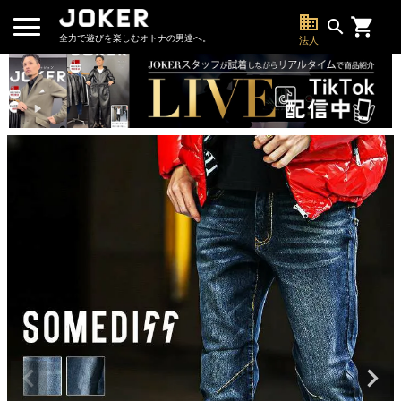
business
search
全力で遊びを楽しむオトナの男達へ。
法人