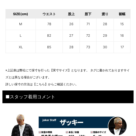
SIZE(cm)
ウエスト
股上
股下
渡り
裾幅
M
78
26
71
28
15
L
82
27
72
29
16
XL
85
28
73
30
17
※上記表は弊社にて採寸を行った【実寸サイズ】となります。 タグに書かれておりますサイ
ズとは異なる場合がございます。
詳しい採寸の方法は
【こちら】から
ご確認ください。
■スタッフ着用コメント