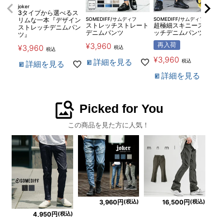
joker
3タイプから選べるス
SOMEDIFF/サムディフ
SOMEDIFF/サムディフ
リムな一本『デザイン
ストレッチストレート
超極細スキニーストレ
ストレッチデニムパン
デニムパンツ
ッチデニムパンツ
ツ』
¥
3,960
再入荷
¥
3,960
税込
税込
¥
3,960
詳細を見る
税込
詳細を見る
詳細を見る
image_search
Picked for You
この商品を見た方に人気！
(税込)
(税込)
3,960円
16,500円
(税込)
4,950円