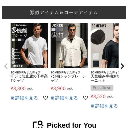
類似アイテム＆コーデアイテム
SOMEDIFF/サムディフ
SOMEDIFF/サムディフ
SOMEDIFF/サムディフ
汗ジミ防止鹿の子衿高
7分袖シャンブレーシ
天竺編み半袖無地サマ
Tシャツ
ャツ
ーニット
¥
3,300
¥
3,960
PriceDown
税込
税込
¥
3,520
詳細を見る
詳細を見る
税込
詳細を見る
image_search
Picked for You