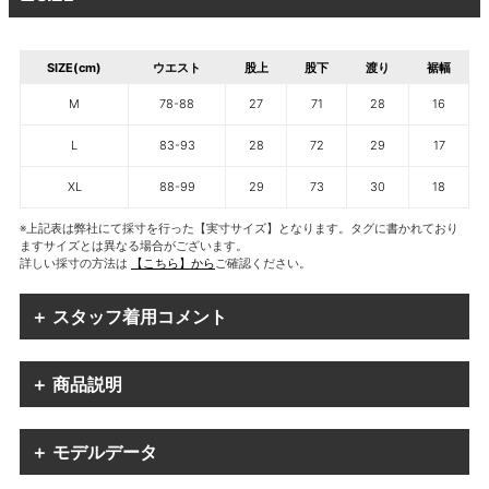
SIZE(cm)
ウエスト
股上
股下
渡り
裾幅
M
78-88
27
71
28
16
L
83-93
28
72
29
17
XL
88-99
29
73
30
18
※上記表は弊社にて採寸を行った【実寸サイズ】となります。タグに書かれており
ますサイズとは異なる場合がございます。
詳しい採寸の方法は
【こちら】から
ご確認ください。
＋ スタッフ着用コメント
＋ 商品説明
＋ モデルデータ