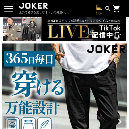
business
search
全力で遊びを楽しむオトナの男達へ。
法人