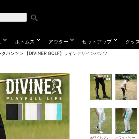
search
expand_more
expand_more
expand_more
expand_more
ス
ボトムス
アウター
セットアップ
グッ
ックパンツ
【DIVINER GOLF】ラインデザインパンツ
ホワイト/グレ
ホワイト/ター