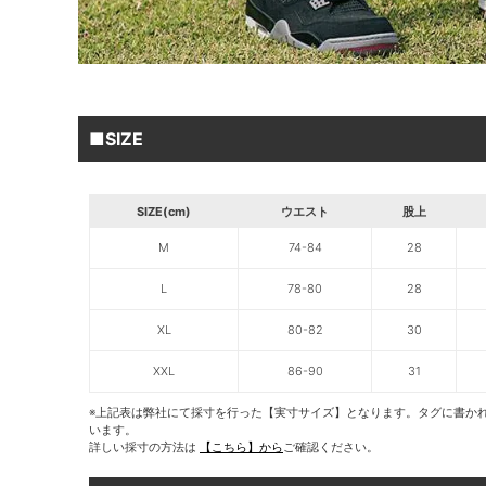
■SIZE
SIZE(cm)
ウエスト
股上
M
74-84
28
L
78-80
28
XL
80-82
30
XXL
86-90
31
※上記表は弊社にて採寸を行った【実寸サイズ】となります。タグに書か
います。
詳しい採寸の方法は
【こちら】から
ご確認ください。