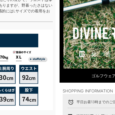
ありますが、野暮ったさはない
感的にはLサイズでの着用をお
ゴルフウェア
SHOPPING INFORMATION
alarm
平日お昼13時までのご