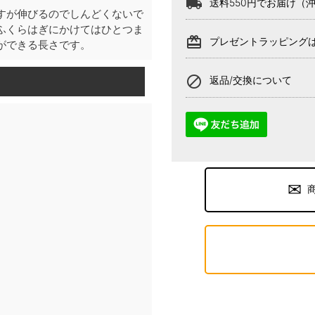
local_shipping
送料550円でお届け（
すが伸びるのでしんどくないで
ふくらはぎにかけてはひとつま
card_giftcard
プレゼントラッピング
ができる長さです。
block
返品/交換について