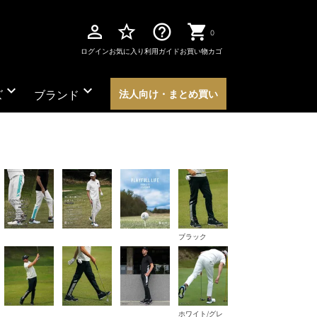
perm_identity
star_border
help_outline
0
ログイン
お気に入り
利用ガイド
お買い物カゴ
expand_more
expand_more
ズ
ブランド
法人向け・まとめ買い
ブラック
ホワイト/グレ