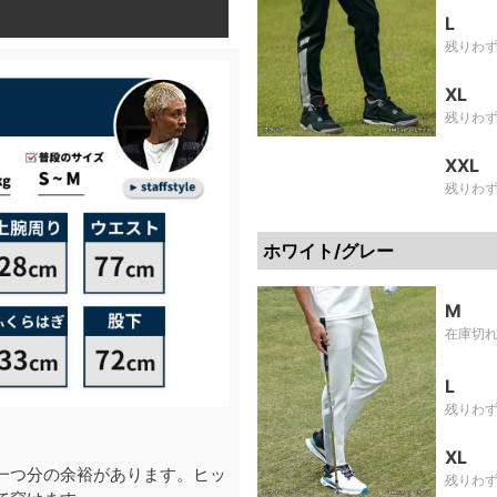
L
残りわ
XL
残りわ
XXL
残りわ
ホワイト/グレー
M
在庫切
L
残りわ
XL
一つ分の余裕があります。ヒッ
残りわ