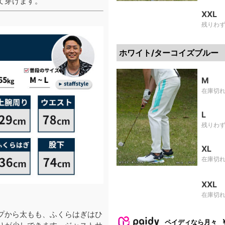
て穿けます。
XXL
残りわ
ホワイト/ターコイズブルー
M
在庫切
L
残りわ
XL
在庫切
XXL
在庫切
プから太もも、ふくらはぎはひ
ペイディなら月々