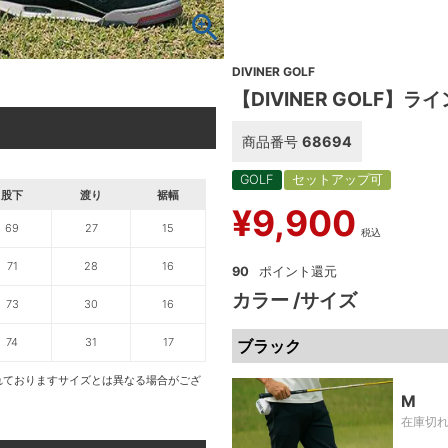
DIVINER GOLF
【DIVINER GOLF】
商品番号
68694
GOLF
セットアップ可
股下
渡り
裾幅
¥
9,900
69
27
15
税込
71
28
16
90
カラー
サイズ
73
30
16
74
31
17
ブラック
れておりますサイズとは異なる場合がござ
M
在庫切