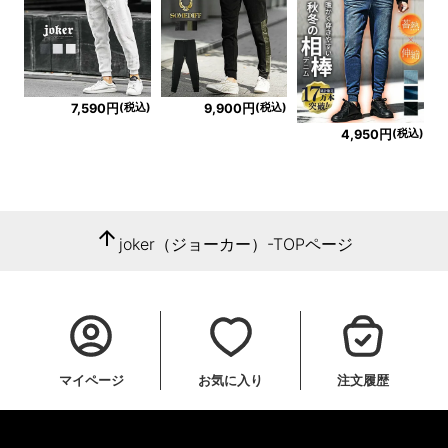
(税込)
(税込)
7,590円
9,900円
(税込)
4,950円
arrow_upward
joker（ジョーカー）-TOPページ
マイページ
お気に入り
注文履歴