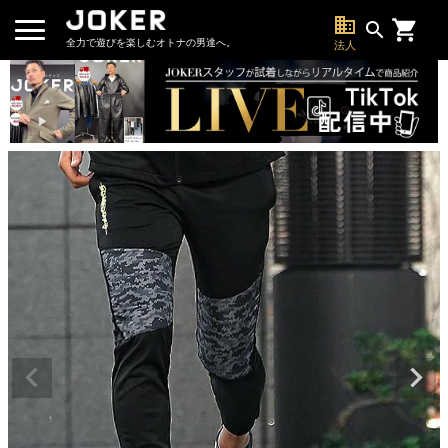
business
search
全力で遊びを楽しむオトナの男達へ。
法人