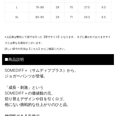
L
76-86
28
70
27.5
9.5
XL
80-90
29
71
29.5
9.5
※上記表は弊社にて採寸を行った【実寸サイズ】となります。 タグに書かれておりますサイ
ズとは異なる場合がございます。
詳しい採寸の方法は
【こちら】から
ご確認ください。
■商品説明
SOMEDIFF＋（サムディフプラス）から、
ジョガーパンツが登場。
「成長・刺激」という
SOMEDIFF＋の価値観の元、
切り替えデザインや目を引くロゴ、
他にない挑戦的な仕上がりのひと品。
伸縮性のある生地で、