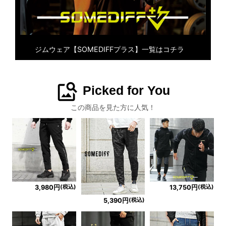
ジムウェア【SOMEDIFFプラス】一覧はコチラ
image_search
Picked for You
この商品を見た方に人気！
(税込)
(税込)
3,980円
13,750円
(税込)
5,390円