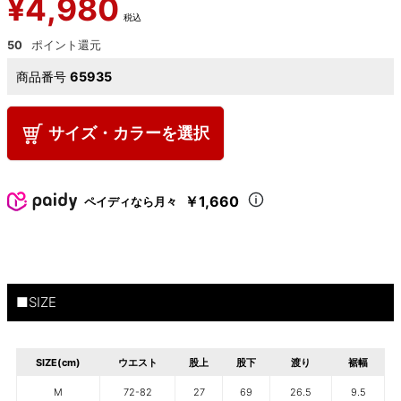
¥
4,980
税込
50
商品番号
65935
サイズ・カラーを選択
￥1,660
ペイディなら月々
■SIZE
SIZE(cm)
ウエスト
股上
股下
渡り
裾幅
M
72-82
27
69
26.5
9.5