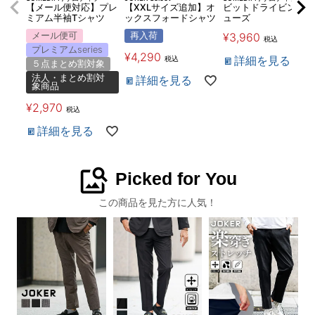
【メール便対応】プレ
【XXLサイズ追加】オ
ビットドライビングシ
ミアム半袖Tシャツ
ックスフォードシャツ
ューズ
メール便可
再入荷
¥
3,960
税込
プレミアムseries
¥
4,290
詳細を見る
税込
５点まとめ割対象
法人・まとめ割対
詳細を見る
象商品
¥
2,970
税込
詳細を見る
image_search
Picked for You
この商品を見た方に人気！