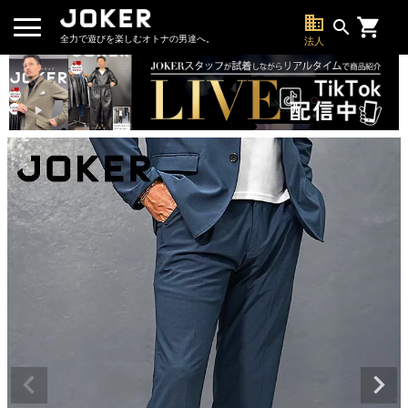
business
search
全力で遊びを楽しむオトナの男達へ。
法人