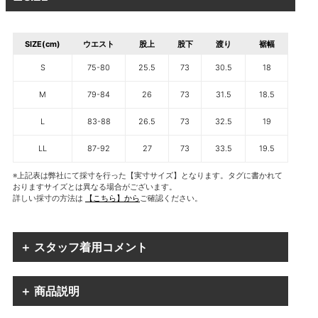
SIZE(cm)
ウエスト
股上
股下
渡り
裾幅
S
75-80
25.5
73
30.5
18
M
79-84
26
73
31.5
18.5
L
83-88
26.5
73
32.5
19
LL
87-92
27
73
33.5
19.5
※上記表は弊社にて採寸を行った【実寸サイズ】となります。タグに書かれて
おりますサイズとは異なる場合がございます。
詳しい採寸の方法は
【こちら】から
ご確認ください。
＋ スタッフ着用コメント
＋ 商品説明