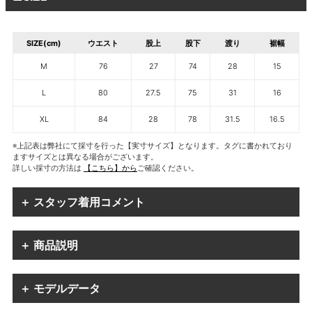
SIZE(cm)
ウエスト
股上
股下
渡り
裾幅
M
76
27
74
28
15
L
80
27.5
75
31
16
XL
84
28
78
31.5
16.5
※上記表は弊社にて採寸を行った【実寸サイズ】となります。タグに書かれており
ますサイズとは異なる場合がございます。
詳しい採寸の方法は
【こちら】から
ご確認ください。
＋ スタッフ着用コメント
＋ 商品説明
＋ モデルデータ