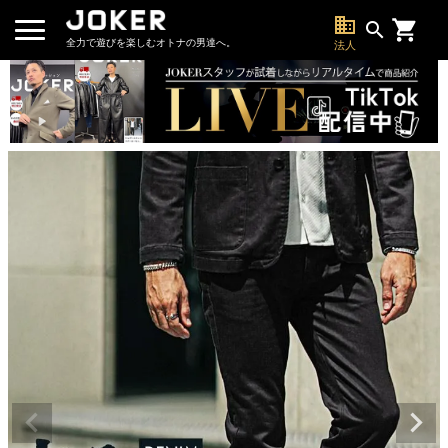
business
search
全力で遊びを楽しむオトナの男達へ。
法人