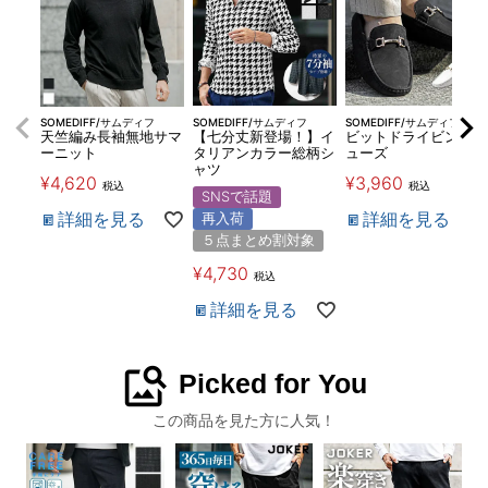
SOMEDIFF/サムディフ
SOMEDIFF/サムディフ
SOMEDIFF/サムディフ
天竺編み長袖無地サマ
【七分丈新登場！】イ
ビットドライビングシ
ーニット
タリアンカラー総柄シ
ューズ
ャツ
¥
4,620
¥
3,960
税込
税込
SNSで話題
詳細を見る
詳細を見る
再入荷
５点まとめ割対象
¥
4,730
税込
詳細を見る
image_search
Picked for You
この商品を見た方に人気！