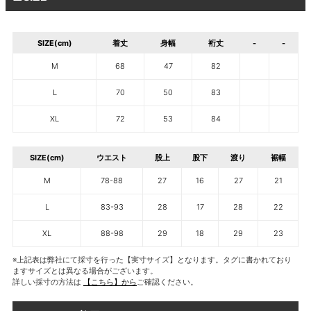
SIZE(cm)
着丈
身幅
裄丈
-
-
M
68
47
82
L
70
50
83
XL
72
53
84
SIZE(cm)
ウエスト
股上
股下
渡り
裾幅
M
78-88
27
16
27
21
L
83-93
28
17
28
22
XL
88-98
29
18
29
23
※上記表は弊社にて採寸を行った【実寸サイズ】となります。タグに書かれており
ますサイズとは異なる場合がございます。
詳しい採寸の方法は
【こちら】から
ご確認ください。