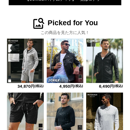
image_search
Picked for You
この商品を見た方に人気！
(税込)
(税込)
(税込)
34,870円
4,950円
6,490円