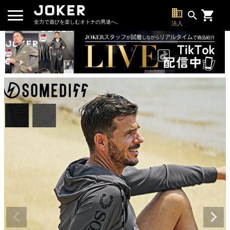
business
search
全力で遊びを楽しむオトナの男達へ。
法人