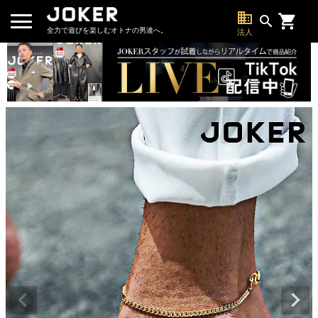
business
search
全力で遊びを楽しむオトナの男達へ。
法人