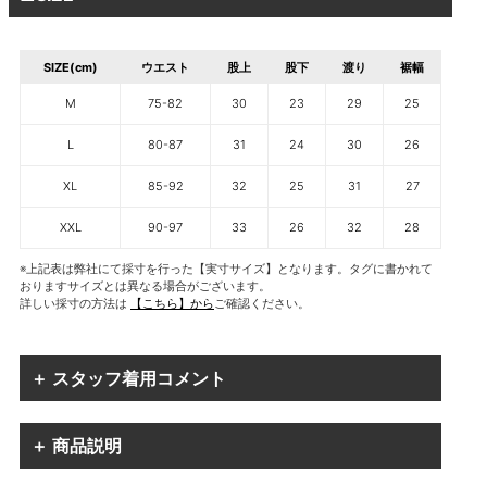
SIZE(cm)
ウエスト
股上
股下
渡り
裾幅
M
75-82
30
23
29
25
L
80-87
31
24
30
26
XL
85-92
32
25
31
27
XXL
90-97
33
26
32
28
※上記表は弊社にて採寸を行った【実寸サイズ】となります。タグに書かれて
おりますサイズとは異なる場合がございます。
詳しい採寸の方法は
【こちら】から
ご確認ください。
＋ スタッフ着用コメント
＋ 商品説明