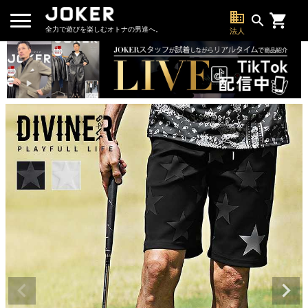
business
search
全力で遊びを楽しむオトナの男達へ。
法人