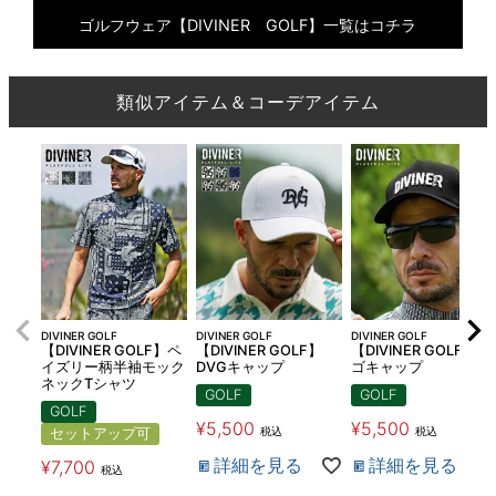
ゴルフウェア【DIVINER GOLF】一覧はコチラ
類似アイテム＆コーデアイテム
DIVINER GOLF
DIVINER GOLF
DIVINER GOLF
【DIVINER GOLF】ペ
【DIVINER GOLF】
【DIVINER GOLF】ロ
イズリー柄半袖モック
DVGキャップ
ゴキャップ
ネックTシャツ
GOLF
GOLF
GOLF
¥
5,500
¥
5,500
税込
税込
セットアップ可
詳細を見る
詳細を見る
¥
7,700
税込