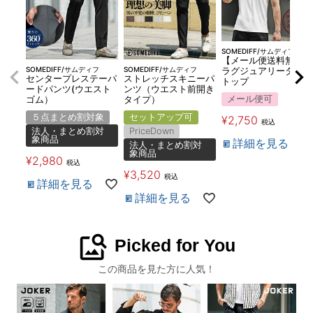
SOMEDIFF/サムディフ
【メール便送料無料】
SOMEDIFF/サムディフ
SOMEDIFF/サムディフ
ラグジュアリータンク
センタープレステーパ
ストレッチスキニーパ
トップ
ードパンツ(ウエスト
ンツ（ウエスト前開き
メール便可
ゴム）
タイプ）
５点まとめ割対象
セットアップ可
¥
2,750
税込
法人・まとめ割対
PriceDown
象商品
詳細を見る
法人・まとめ割対
象商品
¥
2,980
税込
¥
3,520
税込
詳細を見る
詳細を見る
image_search
Picked for You
この商品を見た方に人気！