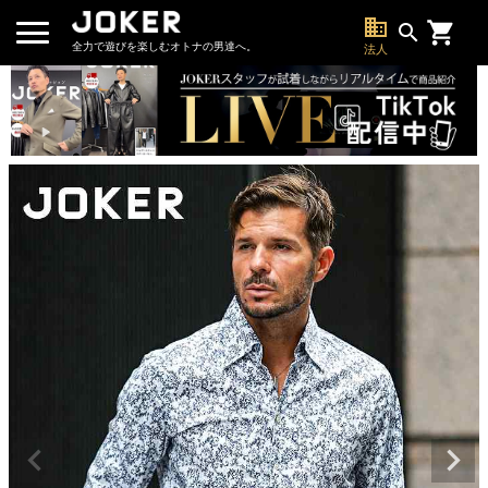
business
search
全力で遊びを楽しむオトナの男達へ。
法人