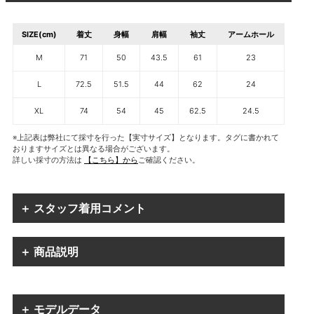
SIZE(cm)
着丈
身幅
肩幅
袖丈
アームホール
M
71
50
43.5
61
23
L
72.5
51.5
44
62
24
XL
74
54
45
62.5
24.5
※上記表は弊社にて採寸を行った【実寸サイズ】となります。タグに書かれて
おりますサイズとは異なる場合がございます。
詳しい採寸の方法は
【こちら】から
ご確認ください。
＋ スタッフ着用コメント
＋ 商品説明
＋ モデルデータ