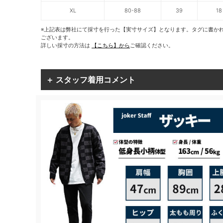
XL
80-88
39
18
※上記表は弊社にて採寸を行った【実寸サイズ】となります。タグに書か
ございます。
詳しい採寸の方法は
【こちら】から
ご確認ください。
＋ スタッフ着用コメント