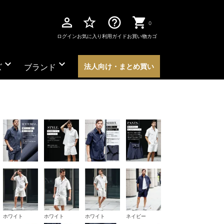
perm_identity
star_border
help_outline
0
ログイン
お気に入り
利用ガイド
お買い物カゴ
expand_more
expand_more
ズ
ブランド
法人向け・まとめ買い
ホワイト
ホワイト
ホワイト
ネイビー