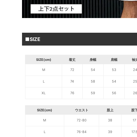
■SIZE
SIZE(cm)
着丈
身幅
肩幅
袖
M
72
54
53
2
L
74
58
54
2
XL
76
59
56
2
SIZE(cm)
ウエスト
股上
股
M
72-80
38
17
L
76-84
39
17.