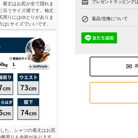
card_giftcard
プレゼントラッピング
、着丈はお尻が全て隠れま
に沿うサイズ感です。袖丈
尻周りにはゆとりがありま
block
返品/交換について
方はLサイズでいいです。
した。シャツの着丈はお尻
や腕周りも余裕があります