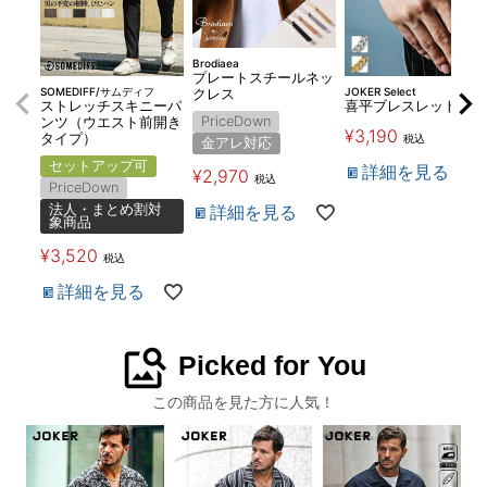
Brodiaea
プレートスチールネッ
SOMEDIFF/サムディフ
JOKER Select
クレス
ストレッチスキニーパ
喜平ブレスレット
PriceDown
ンツ（ウエスト前開き
¥
3,190
タイプ）
税込
金アレ対応
セットアップ可
詳細を見る
¥
2,970
税込
PriceDown
詳細を見る
法人・まとめ割対
象商品
¥
3,520
税込
詳細を見る
image_search
Picked for You
この商品を見た方に人気！