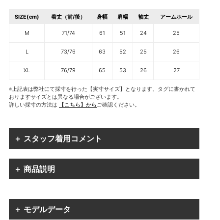
SIZE(cm)
着丈（前/後）
身幅
肩幅
袖丈
アームホール
M
71/74
61
51
24
25
L
73/76
63
52
25
26
XL
76/79
65
53
26
27
※上記表は弊社にて採寸を行った【実寸サイズ】となります。タグに書かれて
おりますサイズとは異なる場合がございます。
詳しい採寸の方法は
【こちら】から
ご確認ください。
＋ スタッフ着用コメント
＋ 商品説明
＋ モデルデータ