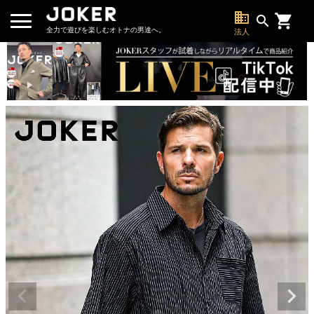
business
search
全力で遊びを楽しむオトナの男達へ。
法人