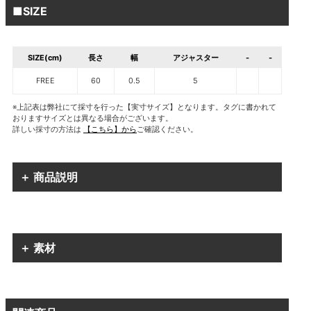
■SIZE
SIZE(cm)
長さ
幅
アジャスター
-
-
FREE
60
0.5
5
※上記表は弊社にて採寸を行った【実寸サイズ】となります。タグに書かれて
おりますサイズとは異なる場合がございます。
詳しい採寸の方法は
【こちら】から
ご確認ください。
＋ 商品説明
＋ 素材