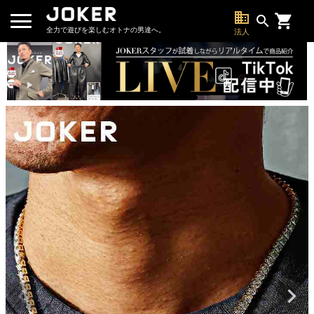
business
search
全力で遊びを楽しむオトナの男達へ。
法人