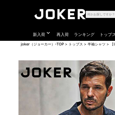
expand_more
新入荷
再入荷
ランキング
トップ
joker（ジョーカー）-TOP
トップス
半袖シャツ
【