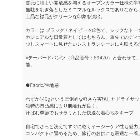
首元に程よい開放感を与えるオープンカラー仕様の半
無駄を削ぎ落としたミニマルなルックスでありながら
上品な襟元がクリーンな印象を演出。
カラーは ブラック / ネイビー の2色で、シックなト
カジュアルな日常着としてはもちろん、旅先でのディ
少しスマートに見せたいレストランシーンにも映える
※テーパードパンツ（商品番号：69420）と合わせて
能。
●Fabric/生地感
わずか140gという圧倒的な軽さを実現したドライサ
独特の凹凸感により肌離れが良く、
汗ばむ季節でもサラリとした快適な着心地をキープ。
自宅でさっと洗えてすぐに乾くイージーケア性も魅力
コンパクトに畳めるため、旅行のお供にも最適な一着