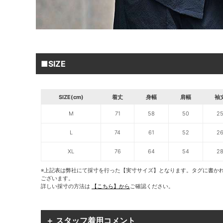
■SIZE
SIZE(cm)
着丈
身幅
肩幅
袖
M
71
58
50
2
L
74
61
52
2
XL
76
64
54
2
※上記表は弊社にて採寸を行った【実寸サイズ】となります。タグに書か
ございます。
詳しい採寸の方法は
【こちら】から
ご確認ください。
＋ スタッフ着用コメント