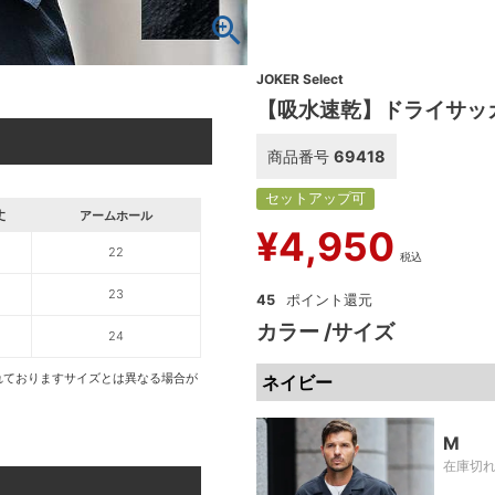
JOKER Select
【吸水速乾】ドライサッ
商品番号
69418
セットアップ可
丈
アームホール
¥
4,950
5
22
税込
6
23
45
カラー
サイズ
8
24
れておりますサイズとは異なる場合が
ネイビー
M
在庫切