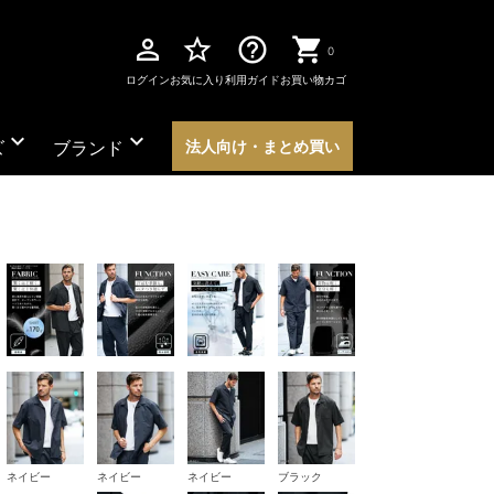
perm_identity
star_border
help_outline
0
ログイン
お気に入り
利用ガイド
お買い物カゴ
expand_more
expand_more
ズ
ブランド
法人向け・まとめ買い
ネイビー
ネイビー
ネイビー
ブラック