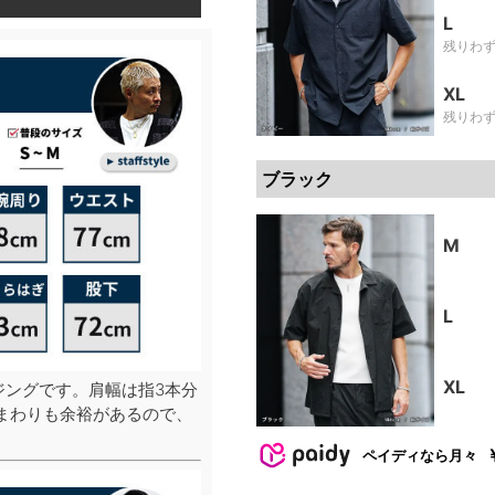
L
残りわ
XL
残りわ
ブラック
M
L
XL
ジングです。肩幅は指3本分
まわりも余裕があるので、
ペイディなら月々