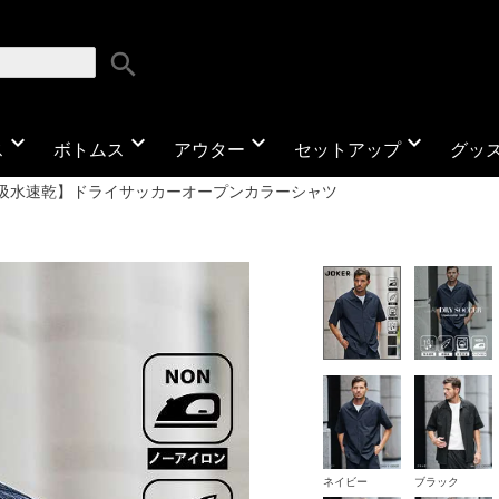
search
expand_more
expand_more
expand_more
expand_more
ス
ボトムス
アウター
セットアップ
グッ
吸水速乾】ドライサッカーオープンカラーシャツ
ネイビー
ブラック