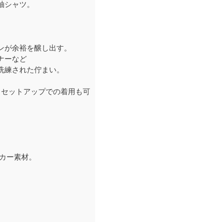
袖シャツ。
、
ーンが余裕を醸し出す。
ナーなど
洗練された佇まい。
、セットアップでの着用も可
ッカー素材。
。
。