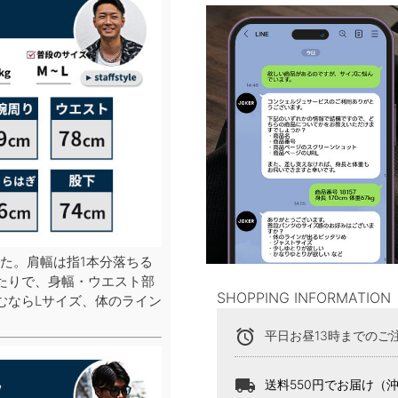
た。肩幅は指1本分落ちる
たりで、身幅・ウエスト部
SHOPPING INFORMATION
むならLサイズ、体のライン
。
alarm
平日お昼13時までのご
local_shipping
送料550円でお届け（