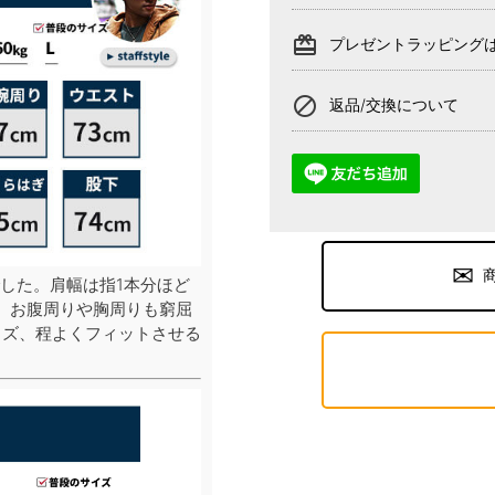
card_giftcard
プレゼントラッピング
block
返品/交換について
した。肩幅は指1本分ほど
、お腹周りや胸周りも窮屈
イズ、程よくフィットさせる