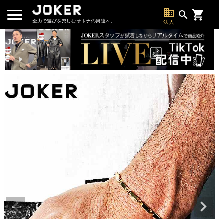
business
search
全力で遊びを楽しむオトナの男達へ。
法人