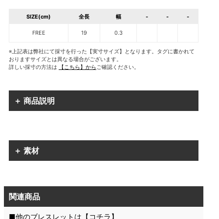
SIZE(cm)
全長
幅
-
-
-
FREE
19
0.3
※上記表は弊社にて採寸を行った【実寸サイズ】となります。タグに書かれて
おりますサイズとは異なる場合がございます。
詳しい採寸の方法は
【こちら】から
ご確認ください。
＋ 商品説明
＋ 素材
関連商品
■他のブレスレットは【
コチラ
】