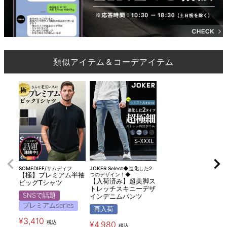
類似アイテム＆コーデアイテム
SOMEDIFF/サムディフ
JOKER Select◆進化した2
【極】プレミアム半袖
つのデザイン！◆
【入荷済み】超美脚ス
ビッグTシャツ
トレッチスキニーデザ
SNSで話題
インデニムパンツ
プレミアムseries
再入荷
¥
3,410
税込
¥
4,980
税込