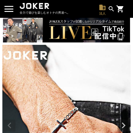
business
search
全力で遊びを楽しむオトナの男達へ。
法人