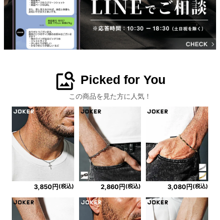
image_search
Picked for You
この商品を見た方に人気！
(税込)
(税込)
(税込)
3,850円
2,860円
3,080円