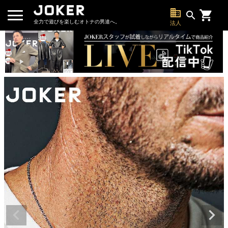
business
search
全力で遊びを楽しむオトナの男達へ。
法人