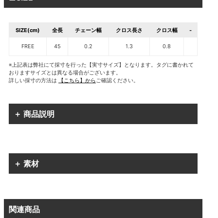
SIZE(cm)
全長
チェーン幅
クロス長さ
クロス幅
-
FREE
45
0.2
1.3
0.8
※上記表は弊社にて採寸を行った【実寸サイズ】となります。タグに書かれて
おりますサイズとは異なる場合がございます。
詳しい採寸の方法は
【こちら】から
ご確認ください。
＋ 商品説明
＋ 素材
関連商品