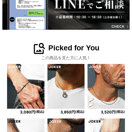
image_search
Picked for You
この商品を見た方に人気！
(税込)
(税込)
(税込)
3,080円
3,850円
3,520円