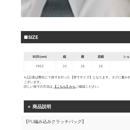
■SIZE
SIZE(cm)
縦
横
底幅
ショ
FREE
20
28
28
※上記表は弊社にて採寸を行った【実寸サイズ】となります。タグに書か
ございます。
詳しい採寸の方法は
【こちら】から
ご確認ください。
＋ 商品説明
【PU編み込みクラッチバッグ】