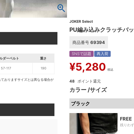
JOKER Select
PU編み込みクラッチバ
商品番号
69394
SNSで話題
再入荷
ルダーベルト
重さ
¥
5,280
57-117
190
税込
れておりますサイズとは異なる場合が
48
カラー
サイズ
ブラック
FREE
残りわ