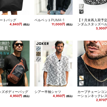
トートバッグ
ベルベットPUMA-1
【７月末再入荷予
ンダムスタッズベ
4,840円
11,000円
(税込)
(税込)
3,300
ッズボディーバッグ
シアー半袖シャツ
カーブチェーンコ
ーションネックレ
4,950円
4,950円
(税込)
(税込)
2,970