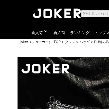
expand_more
新入荷
再入荷
ランキング
トップ
joker（ジョーカー）-TOP
グッズ
バッグ
PU編み