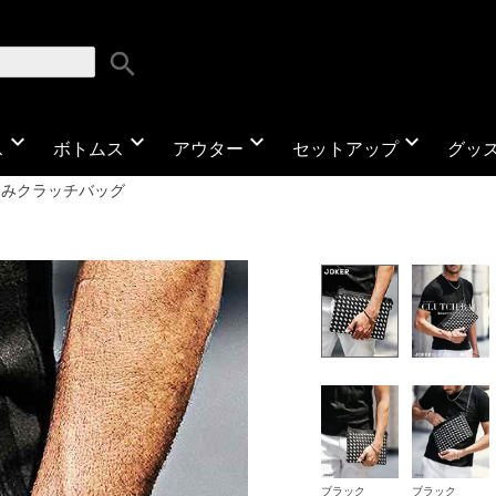
search
expand_more
expand_more
expand_more
expand_more
ス
ボトムス
アウター
セットアップ
グッ
込みクラッチバッグ
ブラック
ブラック