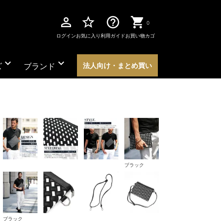
perm_identity
star_border
help_outline
0
ログイン
お気に入り
利用ガイド
お買い物カゴ
expand_more
expand_more
ズ
ブランド
法人向け・まとめ買い
ブラック
ブラック