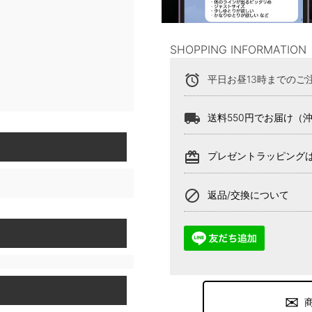
SHOPPING INFORMATION
alarm
平日お昼13時までのご
local_shipping
送料550円でお届け（
card_giftcard
プレゼントラッピング
block
返品/交換について