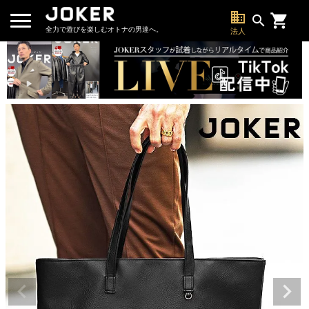
business
search
全力で遊びを楽しむオトナの男達へ。
法人