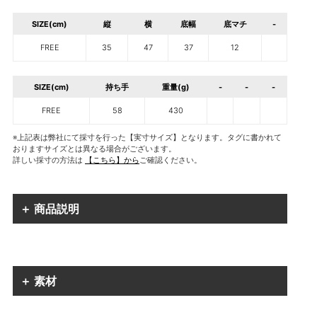
SIZE(cm)
縦
横
底幅
底マチ
-
FREE
35
47
37
12
SIZE(cm)
持ち手
重量(g)
-
-
-
FREE
58
430
※上記表は弊社にて採寸を行った【実寸サイズ】となります。タグに書かれて
おりますサイズとは異なる場合がございます。
詳しい採寸の方法は
【こちら】から
ご確認ください。
＋ 商品説明
＋ 素材