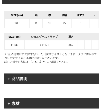
SIZE(cm)
縦
横
底幅
底マチ
-
FREE
11
39
25
8
SIZE(cm)
ショルダーストラップ
重さ
-
-
-
FREE
65-101
260
※上記表は弊社にて採寸を行った【実寸サイズ】となります。タグに書かれて
おりますサイズとは異なる場合がございます。
詳しい採寸の方法は
【こちら】から
ご確認ください。
＋ 商品説明
＋ 素材