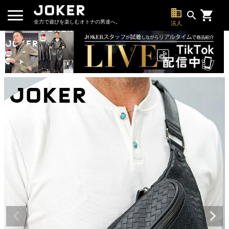
business
search
全力で遊びを楽しむオトナの男達へ。
法人