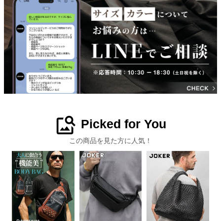
image_search
Picked for You
この商品を見た方に人気！