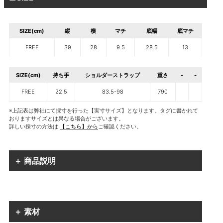
SIZE(cm)
縦
横
マチ
底幅
底マチ
FREE
39
28
9.5
28.5
13
SIZE(cm)
持ち手
ショルダーストラップ
重さ
-
-
FREE
22.5
83.5-98
790
※上記表は弊社にて採寸を行った【実寸サイズ】となります。タグに書かれて
おりますサイズとは異なる場合がございます。
詳しい採寸の方法は
【こちら】から
ご確認ください。
＋ 商品説明
＋ 素材