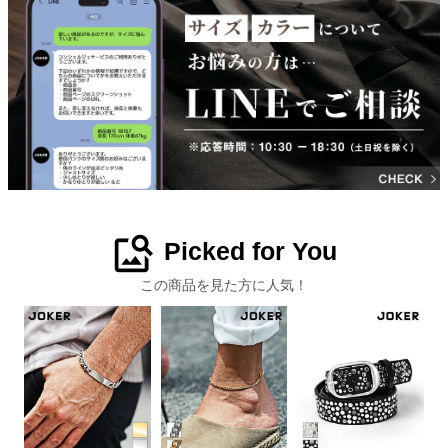
image_search
Picked for You
この商品を見た方に人気！