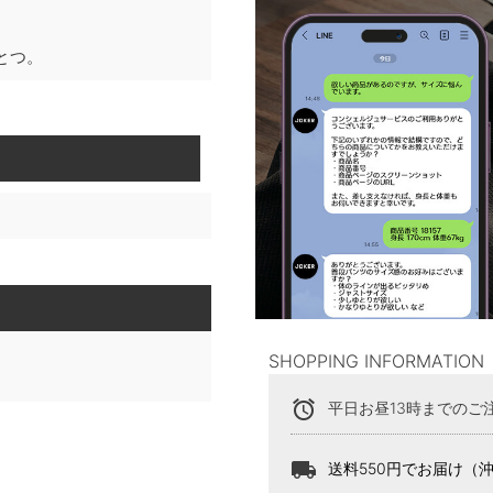
とつ。
SHOPPING INFORMATION
alarm
平日お昼13時までのご
local_shipping
送料550円でお届け（