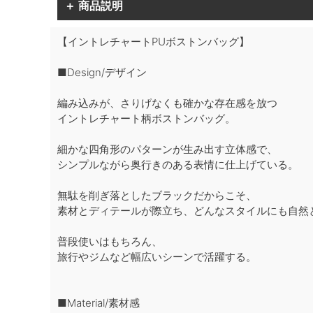
＋ 商品説明
【イントレチャートPUボストンバッグ】
■Design/デザイン
編み込みが、さりげなくも確かな存在感を放つ
イントレチャート柄ボストンバッグ。
細かな四角形のパターンが生み出す立体感で、
シンプルながら奥行きのある表情に仕上げている。
無駄を削ぎ落としたブラックだからこそ、
素材とディテールが際立ち、どんなスタイルにも自然
普段使いはもちろん、
旅行やジムなど幅広いシーンで活躍する。
■Material/素材感