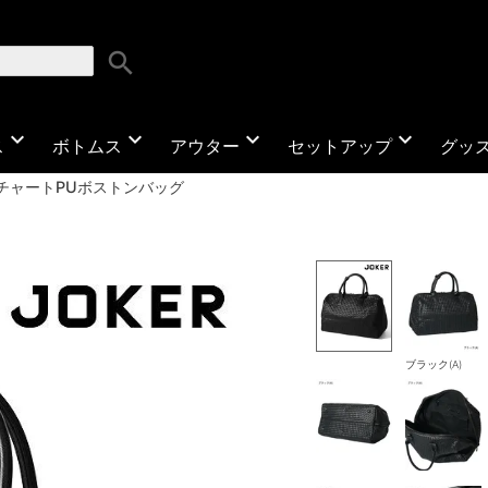
search
expand_more
expand_more
expand_more
expand_more
ス
ボトムス
アウター
セットアップ
グッ
チャートPUボストンバッグ
ブラック(A)