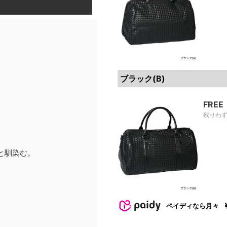
ブラック(B)
FREE
残りわ
と馴染む。
ペイディなら月々