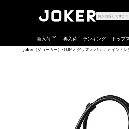
expand_more
新入荷
再入荷
ランキング
トップ
joker（ジョーカー）-TOP
グッズ
バッグ
イントレ