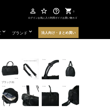
perm_identity
star_border
help_outline
0
ログイン
お気に入り
利用ガイド
お買い物カゴ
expand_more
expand_more
ズ
ブランド
法人向け・まとめ買い
ブラック(B)