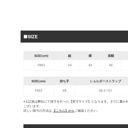
■SIZE
SIZE(cm)
縦
横
底幅
FREE
34
45
45
SIZE(cm)
持ち手
ショルダーストラップ
FREE
48
96.5-151
※上記表は弊社にて採寸を行った【実寸サイズ】となります。タグに書か
ございます。
詳しい採寸の方法は
【こちら】から
ご確認ください。