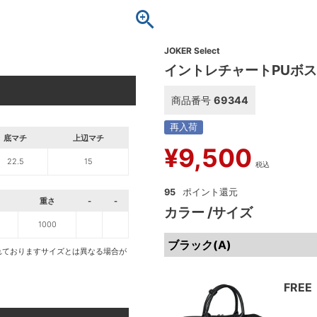
JOKER Select
イントレチャートPUボ
商品番号
69344
再入荷
底マチ
上辺マチ
¥
9,500
22.5
15
税込
95
重さ
-
-
カラー
サイズ
1000
ブラック(A)
れておりますサイズとは異なる場合が
FREE