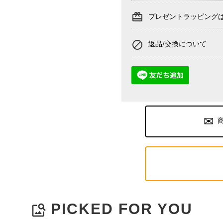
card_giftcard
プレゼントラッピング
block
返品/交換について
PICKED FOR YOU
image_search