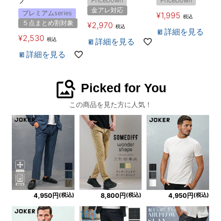
PriceDown
PriceDown
プ
金アレ対応
プレミアムseries
¥
1,995
税込
５点まとめ割対象
¥
2,970
税込
詳細を見る
¥
2,530
税込
詳細を見る
詳細を見る
image_search
Picked for You
この商品を見た方に人気！
(税込)
(税込)
(税込)
4,950円
8,800円
4,950円