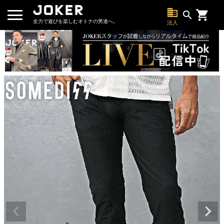
business
search
全力で遊びを楽しむオトナの男達へ。
法人