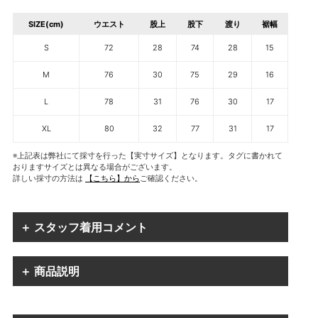
SIZE(cm)
ウエスト
股上
股下
渡り
裾幅
S
72
28
74
28
15
M
76
30
75
29
16
L
78
31
76
30
17
XL
80
32
77
31
17
※上記表は弊社にて採寸を行った【実寸サイズ】となります。タグに書かれて
おりますサイズとは異なる場合がございます。
詳しい採寸の方法は
【こちら】から
ご確認ください。
＋ スタッフ着用コメント
＋ 商品説明