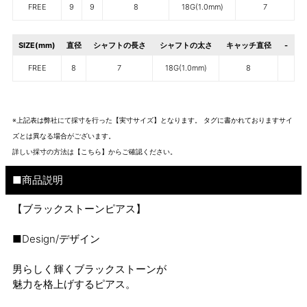
FREE
9
9
8
18G(1.0mm)
7
SIZE(mm)
直径
シャフトの長さ
シャフトの太さ
キャッチ直径
-
FREE
8
7
18G(1.0mm)
8
※上記表は弊社にて採寸を行った【実寸サイズ】となります。 タグに書かれておりますサイ
ズとは異なる場合がございます。
詳しい採寸の方法は
【こちら】から
ご確認ください。
■商品説明
【ブラックストーンピアス】
■Design/デザイン
男らしく輝くブラックストーンが
魅力を格上げするピアス。