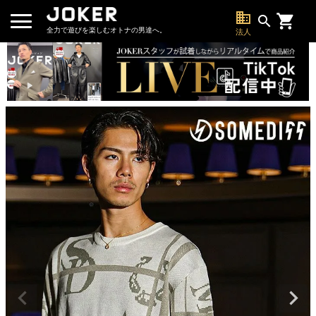
business
search
全力で遊びを楽しむオトナの男達へ。
法人