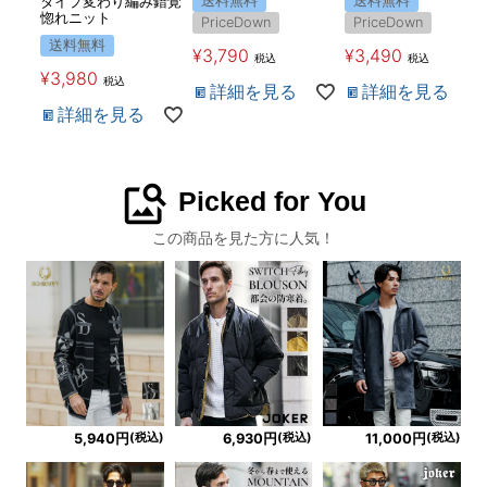
送料無料
送料無料
タイプ変わり編み錯覚
惚れニット
PriceDown
PriceDown
送料無料
¥
3,790
¥
3,490
税込
税込
¥
3,980
税込
詳細を見る
詳細を見る
詳細を見る
image_search
Picked for You
この商品を見た方に人気！
(税込)
(税込)
(税込)
5,940円
6,930円
11,000円