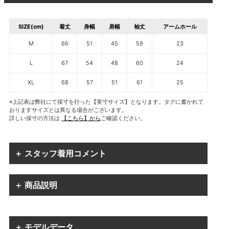
SIZE(cm)
着丈
身幅
肩幅
袖丈
アームホール
M
66
51
45
59
23
L
67
54
48
60
24
XL
68
57
51
61
25
※上記表は弊社にて採寸を行った【実寸サイズ】となります。タグに書かれて
おりますサイズとは異なる場合がございます。
詳しい採寸の方法は
【こちら】から
ご確認ください。
＋ スタッフ着用コメント
＋ 商品説明
＋ モデルデータ