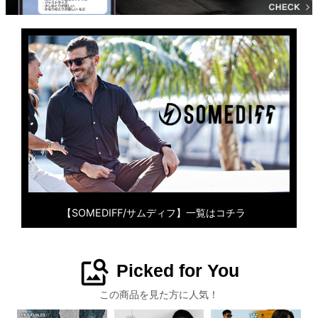
【SOMEDIFF/サムディフ】一覧はコチラ
image_search
Picked for You
この商品を見た方に人気！