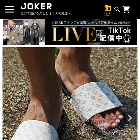
business
search
全力で遊びを楽しむオトナの男達へ。
法人