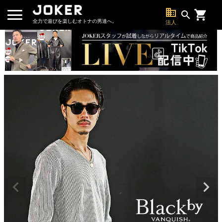
business
search
全力で遊びを楽しむオトナの男達へ。
法人