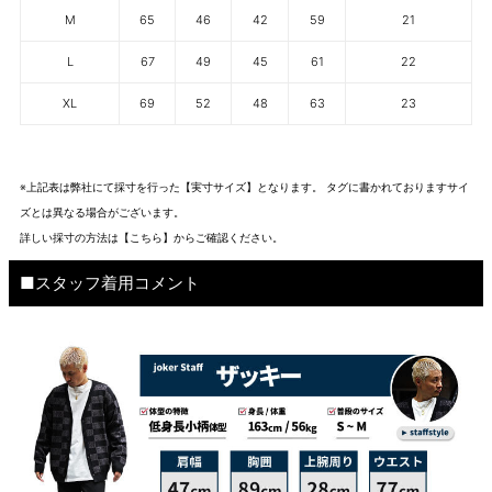
M
65
46
42
59
21
L
67
49
45
61
22
XL
69
52
48
63
23
※上記表は弊社にて採寸を行った【実寸サイズ】となります。 タグに書かれておりますサイ
ズとは異なる場合がございます。
詳しい採寸の方法は
【こちら】から
ご確認ください。
■スタッフ着用コメント