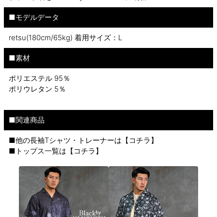
■モデルデータ
retsu(180cm/65kg) 着用サイズ：L
■素材
ポリエステル 95％
ポリウレタン 5％
■関連商品
■他の長袖Tシャツ・トレーナーは【
コチラ
】
■トップス一覧は【
コチラ
】