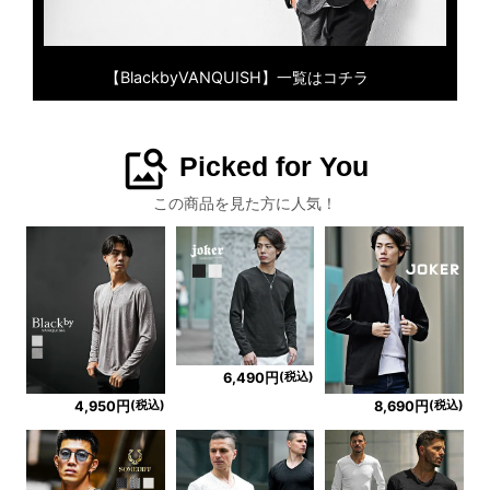
【BlackbyVANQUISH】一覧はコチラ
image_search
Picked for You
この商品を見た方に人気！
(税込)
6,490円
(税込)
(税込)
4,950円
8,690円