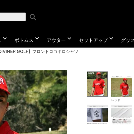
search
expand_more
expand_more
expand_more
expand_more
ス
ボトムス
アウター
セットアップ
グッ
DIVINER GOLF】フロントロゴポロシャツ
レッド