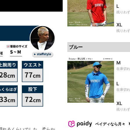
L
残りわ
XL
残りわ
ブルー
M
在庫切
L
在庫切
XL
残りわ
ペイディなら月々
隠れるくらいでした。柔らか