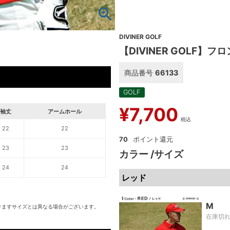
DIVINER GOLF
【DIVINER GOLF】
商品番号
66133
GOLF
¥
7,700
袖丈
アームホール
税込
22
22
70
23
23
カラー
サイズ
24
24
レッド
M
りますサイズとは異なる場合がございます。
在庫切