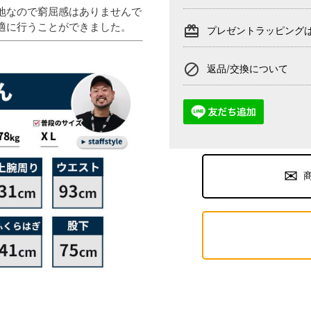
地なので窮屈感はありませんで
適に行うことができました。
card_giftcard
プレゼントラッピング
block
返品/交換について