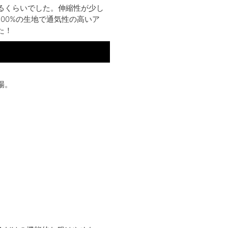
るくらいでした。伸縮性が少し
00%の生地で通気性の高いア
た！
場。