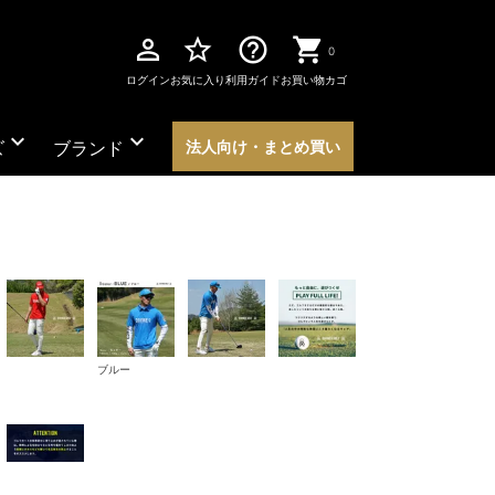
perm_identity
star_border
help_outline
0
ログイン
お気に入り
利用ガイド
お買い物カゴ
expand_more
expand_more
ズ
ブランド
法人向け・まとめ買い
ブルー