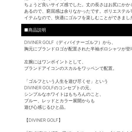
ちょうど良いサイズ感でした。丈の長さはお尻にかか
あるので、窮屈感は余りなかったです。ポリエステル1
イテムなので、快適にゴルフを楽しむことができまし
■商品説明
DIVINER GOLF（ディバイナーゴルフ）から、
胸元にブランドロゴが配置された半袖ポロシャツが登
左腕にはワンポイントとして、
ブランドアイコンのスカルをワッペンで配置。
「ゴルフという人生を遊び尽くせ」という
DIVINER GOLFのコンセプトの元、
シンプルなホワイトはもちろんのこと、
ブルー、レッドとカラー展開からも
遊び心感じるひと品。
【DIVINER GOLF】