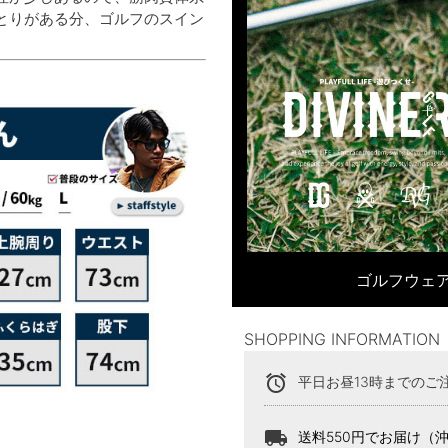
とりがある分、ゴルフのスイン
ゴルフウェア
SHOPPING INFORMATION
alarm
平日お昼13時までのご
local_shipping
送料550円でお届け（