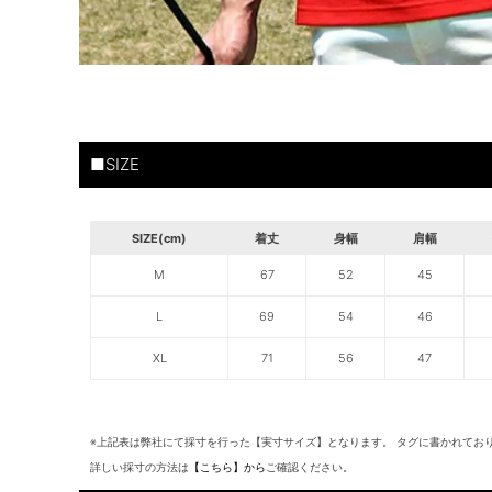
■SIZE
SIZE(cm)
着丈
身幅
肩幅
M
67
52
45
L
69
54
46
XL
71
56
47
※上記表は弊社にて採寸を行った【実寸サイズ】となります。 タグに書かれてお
詳しい採寸の方法は
【こちら】から
ご確認ください。