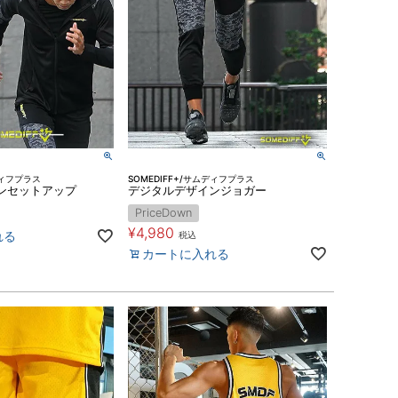
ディフプラス
SOMEDIFF+/サムディフプラス
ンセットアップ
デジタルデザインジョガー
PriceDown
¥
4,980
れる
税込
カートに入れる