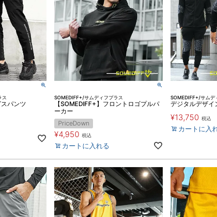
ラス
SOMEDIFF+/サムディフプラス
SOMEDIFF+/サム
グスパンツ
【SOMEDIFF+】フロントロゴプルパ
デジタルデザイ
ーカー
¥
13,750
税込
PriceDown
カートに入
¥
4,950
税込
カートに入れる