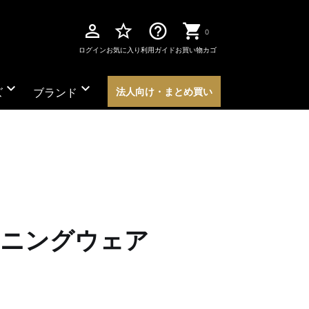
perm_identity
star_border
help_outline
0
ログイン
お気に入り
利用ガイド
お買い物カゴ
expand_more
expand_more
ズ
ブランド
法人向け・まとめ買い
レーニングウェア