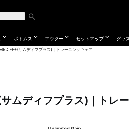
search
expand_more
expand_more
expand_more
expand_more
ス
ボトムス
アウター
セットアップ
グッ
OMEDIFF+(サムディフプラス)｜トレーニングウェア
F+(サムディフプラス)｜ト
Unlimited Gain