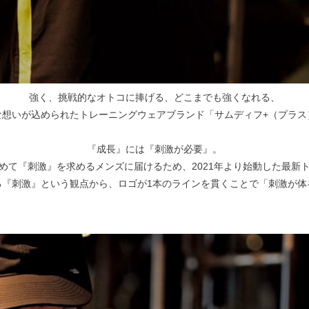
強く、挑戦的なオトコに捧げる、どこまでも強くなれる、
な想いが込められたトレーニングウェアブランド「サムディフ+（プラス
『成長』には『刺激が必要』。
めて『刺激』を求めるメンズに届けるため、2021年より始動した最新
る『刺激』という観点から、ロゴが1本のラインを貫くことで「刺激が体