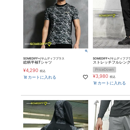
SOMEDIFF+/サムディフプラス
SOMEDIFF+/サムディフプ
総柄半袖Tシャツ
ストレッチフルレン
¥
4,290
PriceDown
税込
¥
3,980
カートに入れる
税込
カートに入れる