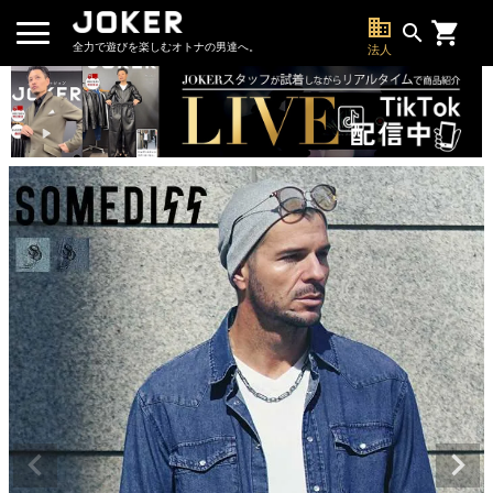
business
search
全力で遊びを楽しむオトナの男達へ。
法人