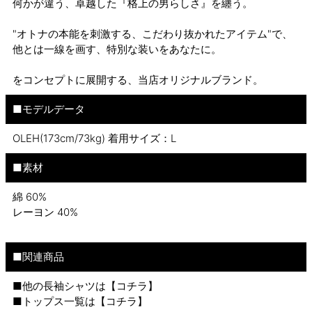
何かが違う、卓越した『格上の男らしさ』を纏う。
"オトナの本能を刺激する、こだわり抜かれたアイテム"で、
他とは一線を画す、特別な装いをあなたに。
をコンセプトに展開する、当店オリジナルブランド。
■モデルデータ
OLEH(173cm/73kg) 着用サイズ：L
■素材
綿 60%
レーヨン 40%
■関連商品
■他の長袖シャツは【
コチラ
】
■トップス一覧は【
コチラ
】