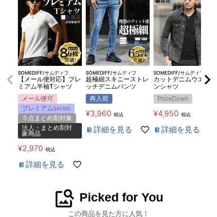
SOMEDIFF/サムディフ
SOMEDIFF/サムディフ
SOMEDIFF/サムディフ
【メール便対応】プレ
超極細スキニーストレ
カットデニムウエスタ
ミアム半袖Tシャツ
ッチデニムパンツ
ンシャツ
メール便可
再入荷
PriceDown
プレミアムseries
¥
3,960
¥
4,950
税込
税込
５点まとめ割対象
法人・まとめ割対
詳細を見る
詳細を見る
象商品
¥
2,970
税込
詳細を見る
image_search
Picked for You
この商品を見た方に人気！