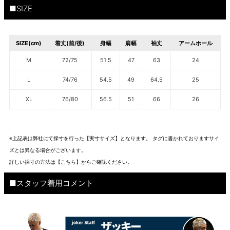
■SIZE
SIZE(cm)
着丈(前/後)
身幅
肩幅
袖丈
アームホール
M
72/75
51.5
47
63
24
L
74/76
54.5
49
64.5
25
XL
76/80
56.5
51
66
26
※上記表は弊社にて採寸を行った【実寸サイズ】となります。 タグに書かれておりますサイ
ズとは異なる場合がございます。
詳しい採寸の方法は
【こちら】から
ご確認ください。
■スタッフ着用コメント