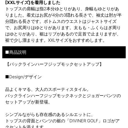
[XXLサイズ]を着用しました
トップスの肩幅は指2本分ゆとりがあり、身幅もゆとりがあ
りました。着丈はお尻が4分の3隠れる長さで、袖丈は肘が半
分隠れる長さです。ボトムスのウエストはジャストサイズ
で、お尻周りはゆとりがあります。太もも・ふくらはぎ周り
はゆとりがあり、裾はリブがあるので足首で止まりますが、
裾で少し溜まります。XXLサイズをおすすめします。
■商品説明
【バックラインハーフジップモックセットアップ】
■Design/デザイン
品よくキマる、大人のスポーティスタイル。
バックラインハーフジップモックネックとジョガーパンツの
セットアップが新登場。
シンプルながらも存在感のあるシルエットに、
トップスの背面とパンツの裾の「DIVINER GOLF」ロゴがア
クセントを添えます。