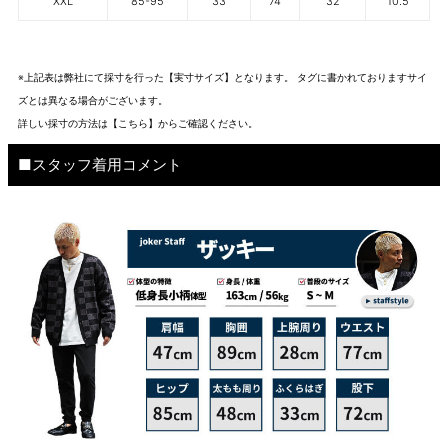
XXL
85-95
33
74
32
10.5
※上記表は弊社にて採寸を行った【実寸サイズ】となります。 タグに書かれておりますサイ
ズとは異なる場合がございます。
詳しい採寸の方法は
【こちら】から
ご確認ください。
■スタッフ着用コメント