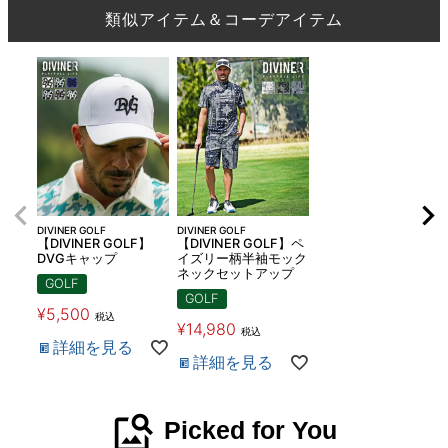
類似アイテム＆コーデアイテム
DIVINER GOLF
DIVINER GOLF
【DIVINER GOLF】
【DIVINER GOLF】ペ
DVGキャップ
イズリー柄半袖モック
ネックセットアップ
GOLF
GOLF
¥
5,500
税込
¥
14,980
税込
詳細を見る
詳細を見る
image_search
Picked for You