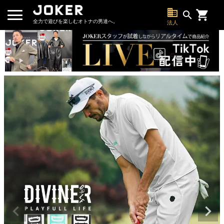
business
search
全力で遊びを楽しむオトナの男達へ。
法人